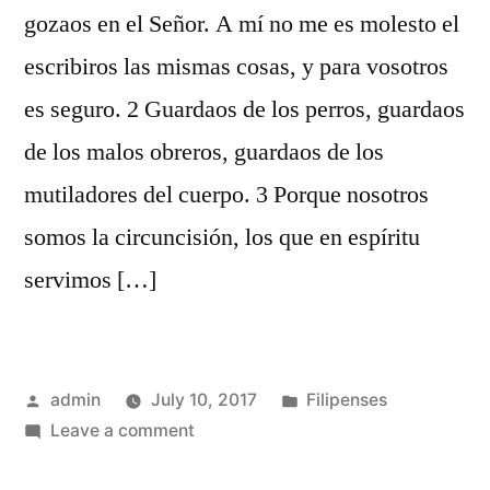
gozaos en el Señor. A mí no me es molesto el
escribiros las mismas cosas, y para vosotros
es seguro. 2 Guardaos de los perros, guardaos
de los malos obreros, guardaos de los
mutiladores del cuerpo. 3 Porque nosotros
somos la circuncisión, los que en espíritu
servimos […]
Posted
Posted
admin
July 10, 2017
Filipenses
by
on
in
Leave a comment
Filipenses