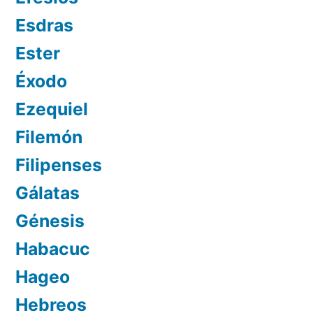
Esdras
Ester
Éxodo
Ezequiel
Filemón
Filipenses
Gálatas
Génesis
Habacuc
Hageo
Hebreos