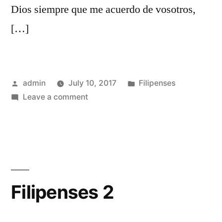
Dios siempre que me acuerdo de vosotros,
[…]
Posted
Posted
admin
July 10, 2017
Filipenses
by
on
in
Leave a comment
Filipenses
1
Filipenses 2