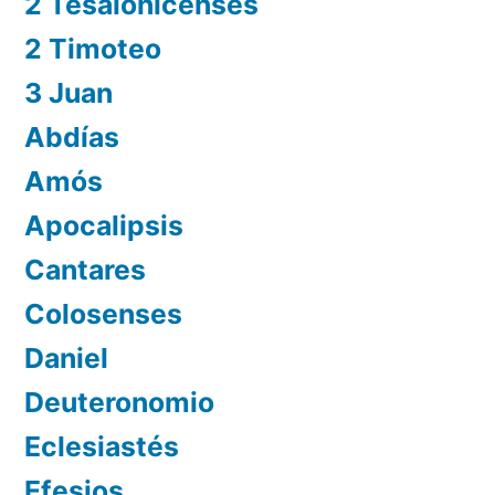
2 Tesalonicenses
2 Timoteo
3 Juan
Abdías
Amós
Apocalipsis
Cantares
Colosenses
Daniel
Deuteronomio
Eclesiastés
Efesios