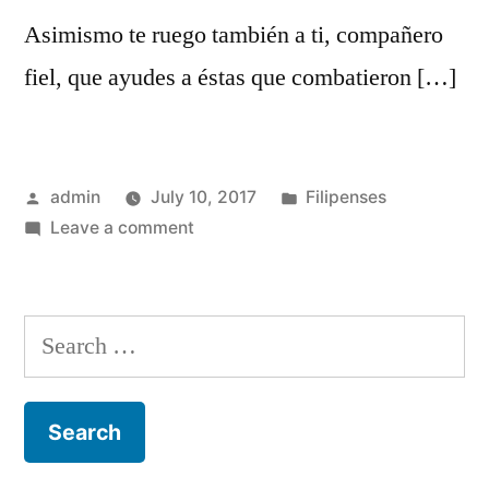
Asimismo te ruego también a ti, compañero
fiel, que ayudes a éstas que combatieron […]
Posted
Posted
admin
July 10, 2017
Filipenses
by
on
in
Leave a comment
Filipenses
4
Search
for: