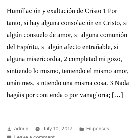
Humillación y exaltación de Cristo 1 Por
tanto, si hay alguna consolación en Cristo, si
algún consuelo de amor, si alguna comunión
del Espíritu, si algún afecto entrañable, si
alguna misericordia, 2 completad mi gozo,
sintiendo lo mismo, teniendo el mismo amor,
unánimes, sintiendo una misma cosa. 3 Nada
hagáis por contienda o por vanagloria; […]
Posted
Posted
admin
July 10, 2017
Filipenses
by
on
in
Leave a comment