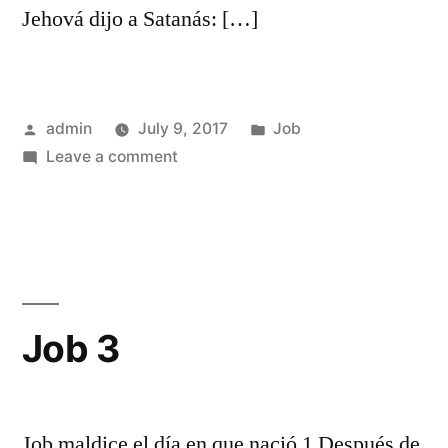
Jehová dijo a Satanás: […]
Posted
Posted
admin
July 9, 2017
Job
by
on
in
Leave a comment
Job
2
Job 3
Job maldice el día en que nació 1 Después de