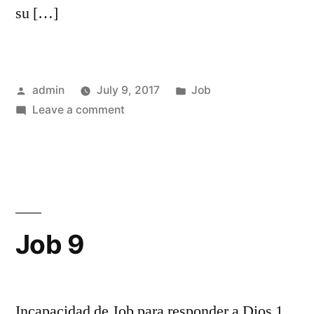
su […]
Posted
Posted
admin
July 9, 2017
Job
by
on
in
Leave a comment
Job
8
Job 9
Incapacidad de Job para responder a Dios 1