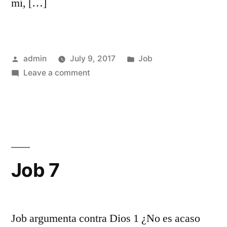
mí, […]
Posted
Posted
admin
July 9, 2017
Job
by
on
in
Leave a comment
Job
6
Job 7
Job argumenta contra Dios 1 ¿No es acaso