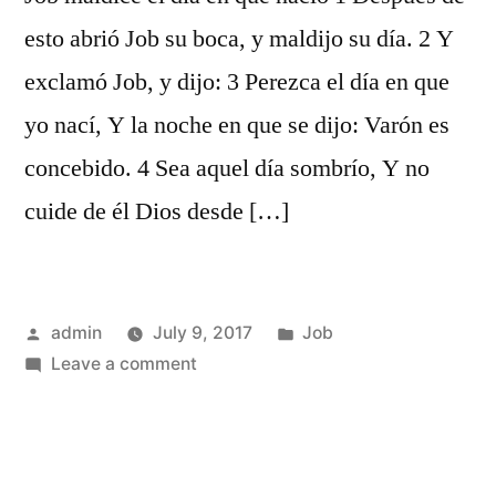
esto abrió Job su boca, y maldijo su día. 2 Y
exclamó Job, y dijo: 3 Perezca el día en que
yo nací, Y la noche en que se dijo: Varón es
concebido. 4 Sea aquel día sombrío, Y no
cuide de él Dios desde […]
Posted
Posted
admin
July 9, 2017
Job
by
on
in
Leave a comment
Job
3