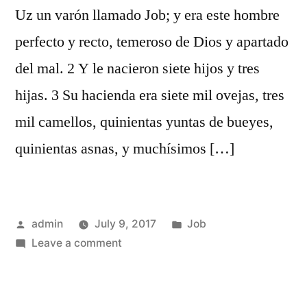
Uz un varón llamado Job; y era este hombre
perfecto y recto, temeroso de Dios y apartado
del mal. 2 Y le nacieron siete hijos y tres
hijas. 3 Su hacienda era siete mil ovejas, tres
mil camellos, quinientas yuntas de bueyes,
quinientas asnas, y muchísimos […]
Posted
Posted
admin
July 9, 2017
Job
by
on
in
Leave a comment
Job
1