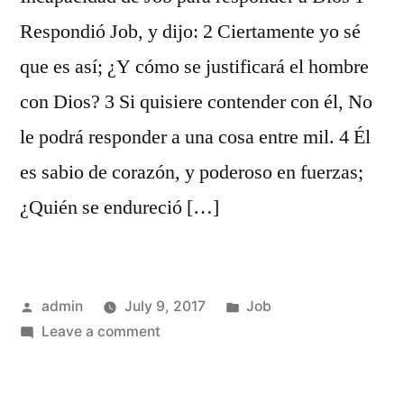
Respondió Job, y dijo: 2 Ciertamente yo sé
que es así; ¿Y cómo se justificará el hombre
con Dios? 3 Si quisiere contender con él, No
le podrá responder a una cosa entre mil. 4 Él
es sabio de corazón, y poderoso en fuerzas;
¿Quién se endureció […]
Posted
Posted
admin
July 9, 2017
Job
by
on
in
Leave a comment
Job
9