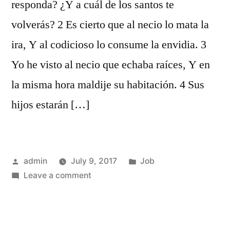
responda? ¿Y a cuál de los santos te
volverás? 2 Es cierto que al necio lo mata la
ira, Y al codicioso lo consume la envidia. 3
Yo he visto al necio que echaba raíces, Y en
la misma hora maldije su habitación. 4 Sus
hijos estarán […]
Posted
Posted
admin
July 9, 2017
Job
by
on
in
Leave a comment
Job
5