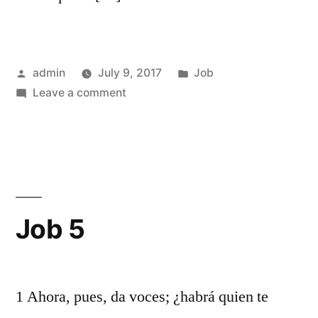
Posted
Posted
admin
July 9, 2017
Job
by
on
in
Leave a comment
Job
4
Job 5
1 Ahora, pues, da voces; ¿habrá quien te