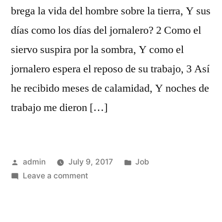
brega la vida del hombre sobre la tierra, Y sus
días como los días del jornalero? 2 Como el
siervo suspira por la sombra, Y como el
jornalero espera el reposo de su trabajo, 3 Así
he recibido meses de calamidad, Y noches de
trabajo me dieron […]
Posted
Posted
admin
July 9, 2017
Job
by
on
in
Leave a comment
Job
7