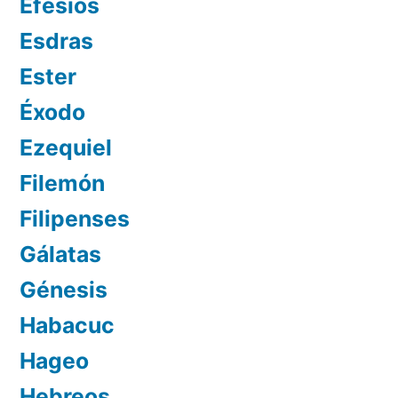
Efesios
Esdras
Ester
Éxodo
Ezequiel
Filemón
Filipenses
Gálatas
Génesis
Habacuc
Hageo
Hebreos