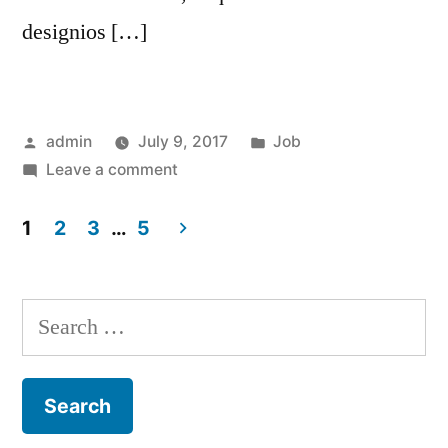
designios […]
Posted
Posted
admin
July 9, 2017
Job
by
on
in
Leave a comment
Job
10
1
2
3
…
5
Posts
navigation
Search
for: