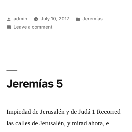
Posted
Posted
admin
July 10, 2017
Jeremías
by
on
in
Leave a comment
Jeremías
4
Jeremías 5
Impiedad de Jerusalén y de Judá 1 Recorred
las calles de Jerusalén, y mirad ahora, e