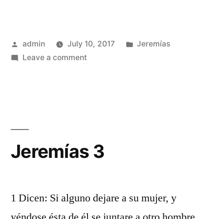
Posted
Posted
admin
July 10, 2017
Jeremías
by
on
in
Leave a comment
Jeremías
2
Jeremías 3
1 Dicen: Si alguno dejare a su mujer, y
yéndose ésta de él se juntare a otro hombre,