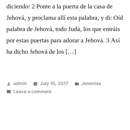
diciendo: 2 Ponte a la puerta de la casa de
Jehová, y proclama allí esta palabra, y di: Oíd
palabra de Jehová, todo Judá, los que entráis
por estas puertas para adorar a Jehová. 3 Así
ha dicho Jehová de los […]
Posted
Posted
admin
July 10, 2017
Jeremías
by
on
in
Leave a comment
Jeremías
7