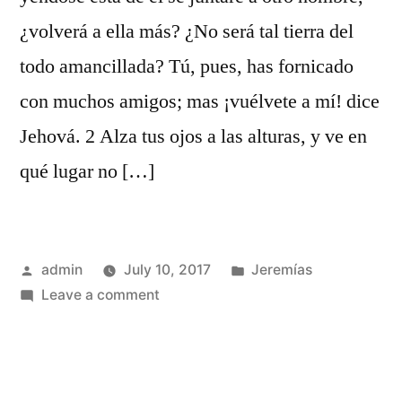
¿volverá a ella más? ¿No será tal tierra del
todo amancillada? Tú, pues, has fornicado
con muchos amigos; mas ¡vuélvete a mí! dice
Jehová. 2 Alza tus ojos a las alturas, y ve en
qué lugar no […]
Posted
Posted
admin
July 10, 2017
Jeremías
by
on
in
Leave a comment
Jeremías
3