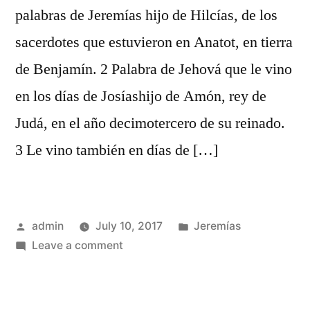
palabras de Jeremías hijo de Hilcías, de los
sacerdotes que estuvieron en Anatot, en tierra
de Benjamín. 2 Palabra de Jehová que le vino
en los días de Josíashijo de Amón, rey de
Judá, en el año decimotercero de su reinado.
3 Le vino también en días de […]
Posted
Posted
admin
July 10, 2017
Jeremías
by
on
in
Leave a comment
Jeremías
1