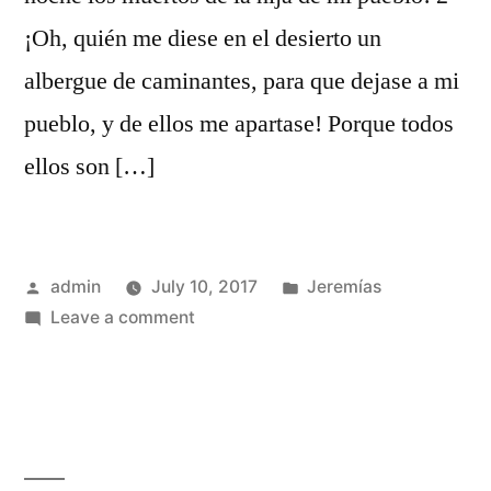
¡Oh, quién me diese en el desierto un
albergue de caminantes, para que dejase a mi
pueblo, y de ellos me apartase! Porque todos
ellos son […]
Posted
Posted
admin
July 10, 2017
Jeremías
by
on
in
Leave a comment
Jeremías
9