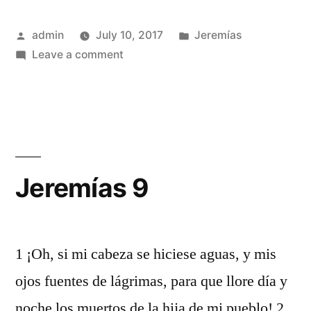
Posted
Posted
admin
July 10, 2017
Jeremías
by
on
in
Leave a comment
Jeremías
8
Jeremías 9
1 ¡Oh, si mi cabeza se hiciese aguas, y mis
ojos fuentes de lágrimas, para que llore día y
noche los muertos de la hija de mi pueblo! 2