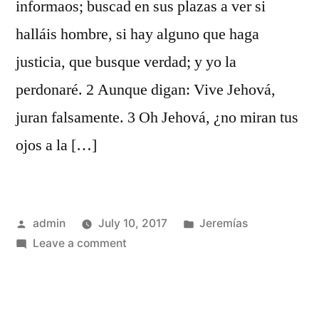
informaos; buscad en sus plazas a ver si
halláis hombre, si hay alguno que haga
justicia, que busque verdad; y yo la
perdonaré. 2 Aunque digan: Vive Jehová,
juran falsamente. 3 Oh Jehová, ¿no miran tus
ojos a la […]
Posted
Posted
admin
July 10, 2017
Jeremías
by
on
in
Leave a comment
Jeremías
5