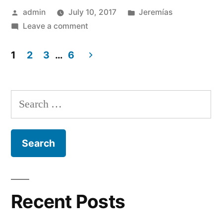
Posted
Posted
admin
July 10, 2017
Jeremías
by
on
in
Leave a comment
Jeremías
10
1
2
3
…
6
Posts
navigation
Search
for:
Recent Posts