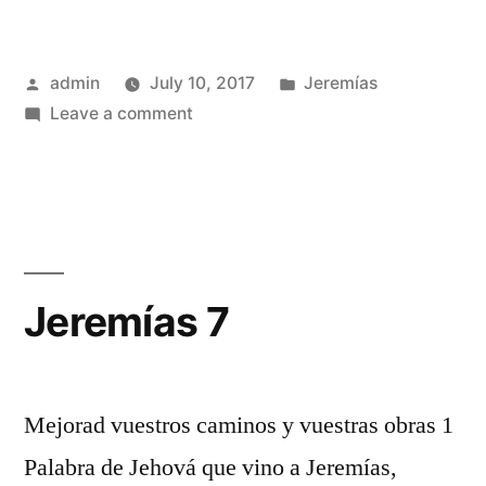
Posted
Posted
admin
July 10, 2017
Jeremías
by
on
in
Leave a comment
Jeremías
6
Jeremías 7
Mejorad vuestros caminos y vuestras obras 1
Palabra de Jehová que vino a Jeremías,