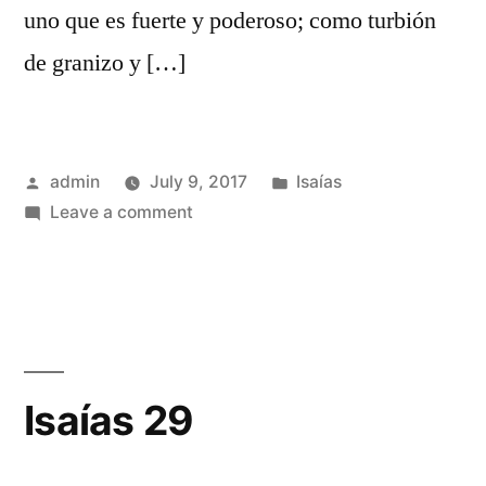
uno que es fuerte y poderoso; como turbión
de granizo y […]
Posted
Posted
admin
July 9, 2017
Isaías
by
on
in
Leave a comment
Isaías
28
Isaías 29