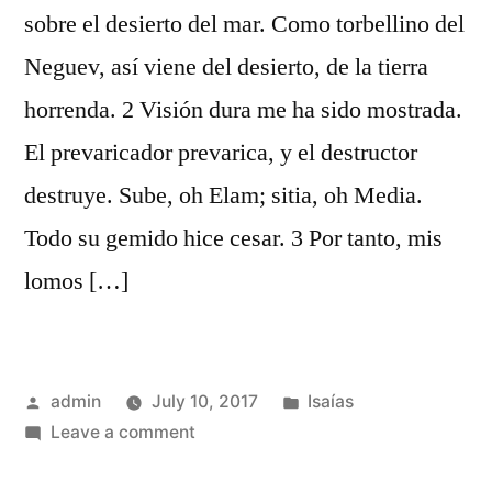
sobre el desierto del mar. Como torbellino del
Neguev, así viene del desierto, de la tierra
horrenda. 2 Visión dura me ha sido mostrada.
El prevaricador prevarica, y el destructor
destruye. Sube, oh Elam; sitia, oh Media.
Todo su gemido hice cesar. 3 Por tanto, mis
lomos […]
Posted
Posted
admin
July 10, 2017
Isaías
by
on
in
Leave a comment
Isaías