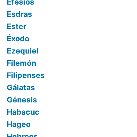
Efesios
Esdras
Ester
Éxodo
Ezequiel
Filemón
Filipenses
Gálatas
Génesis
Habacuc
Hageo
Hebreos