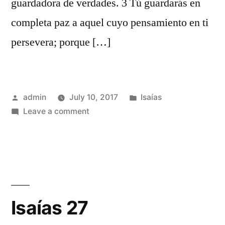
guardadora de verdades. 3 Tú guardarás en
completa paz a aquel cuyo pensamiento en ti
persevera; porque […]
Posted
Posted
admin
July 10, 2017
Isaías
by
on
in
Leave a comment
Isaías
26
Isaías 27