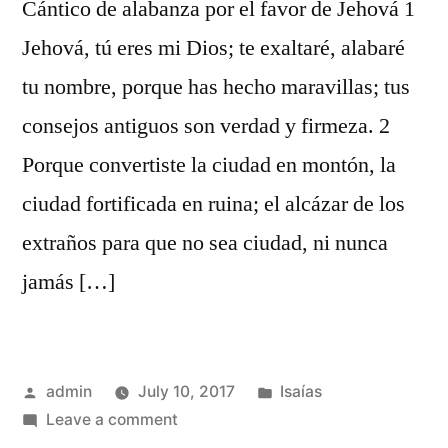
Cántico de alabanza por el favor de Jehová 1
Jehová, tú eres mi Dios; te exaltaré, alabaré
tu nombre, porque has hecho maravillas; tus
consejos antiguos son verdad y firmeza. 2
Porque convertiste la ciudad en montón, la
ciudad fortificada en ruina; el alcázar de los
extraños para que no sea ciudad, ni nunca
jamás […]
Posted
Posted
admin
July 10, 2017
Isaías
by
on
in
Leave a comment
Isaías