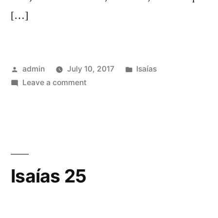
[…]
Posted
Posted
admin
July 10, 2017
Isaías
by
on
in
Leave a comment
Isaías
24
Isaías 25