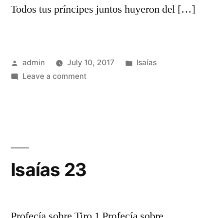
Todos tus príncipes juntos huyeron del […]
Posted
Posted
admin
July 10, 2017
Isaías
by
on
in
Leave a comment
Isaías
22
Isaías 23
Profecía sobre Tiro 1 Profecía sobre