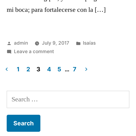
mi boca; para fortalecerse con la […]
Posted
Posted
admin
July 9, 2017
Isaías
by
on
in
Leave a comment
Isaías
30
1
2
3
4
5
…
7
Posts
navigation
Search
for: