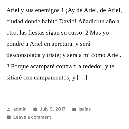
Ariel y sus enemigos 1 ¡Ay de Ariel, de Ariel,
ciudad donde habitó David! Añadid un año a
otro, las fiestas sigan su curso. 2 Mas yo
pondré a Ariel en apretura, y será
desconsolada y triste; y será a mí como Ariel.
3 Porque acamparé contra ti alrededor, y te
sitiaré con campamentos, y […]
Posted
Posted
admin
July 9, 2017
Isaías
by
on
in
Leave a comment
Isaías