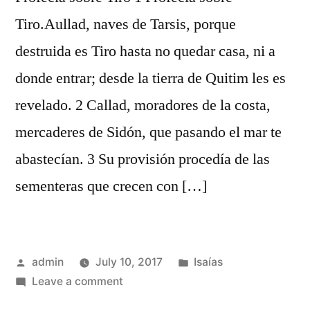
Tiro.Aullad, naves de Tarsis, porque
destruida es Tiro hasta no quedar casa, ni a
donde entrar; desde la tierra de Quitim les es
revelado. 2 Callad, moradores de la costa,
mercaderes de Sidón, que pasando el mar te
abastecían. 3 Su provisión procedía de las
sementeras que crecen con […]
Posted
Posted
admin
July 10, 2017
Isaías
by
on
in
Leave a comment
Isaías