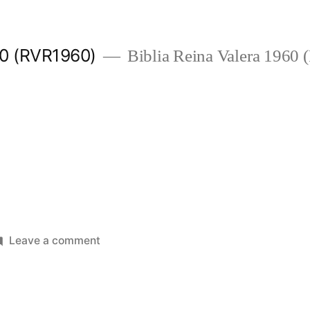
960 (RVR1960)
Biblia Reina Valera 1960
on
Leave a comment
2
Juan
1