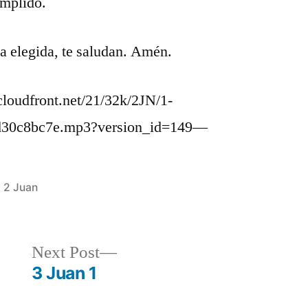
umplido.
la elegida, te saludan. Amén.
oudfront.net/21/32k/2JN/1-
d30c8bc7e.mp3?version_id=149—
Posted
2 Juan
in
Next
Next Post
post:
3 Juan 1