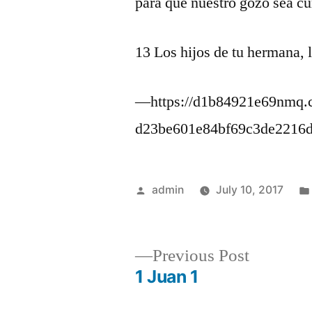
para que nuestro gozo sea c
13 Los hijos de tu hermana, 
—https://d1b84921e69nmq.cl
d23be601e84bf69c3de2216
Posted
admin
July 10, 2017
by
Previous
Previous Post
post:
1 Juan 1
Post