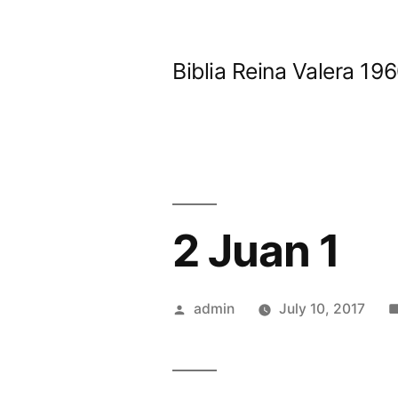
Skip
to
Biblia Reina Valera 1
content
2 Juan 1
Posted
admin
July 10, 2017
by