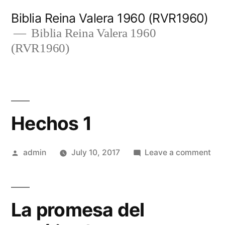
Skip
Biblia Reina Valera 1960 (RVR1960)
to
Biblia Reina Valera 1960
(RVR1960)
content
Hechos 1
Posted
on
admin
July 10, 2017
Leave a comment
by
Hec
1
La promesa del