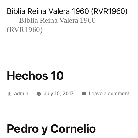
Skip
Biblia Reina Valera 1960 (RVR1960)
to
Biblia Reina Valera 1960
(RVR1960)
content
Hechos 10
Posted
on
admin
July 10, 2017
Leave a comment
by
Hec
10
Pedro y Cornelio