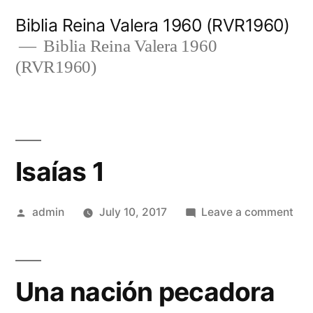
Skip
Biblia Reina Valera 1960 (RVR1960)
to
Biblia Reina Valera 1960
(RVR1960)
content
Isaías 1
Posted
on
admin
July 10, 2017
Leave a comment
by
Isaí
1
Una nación pecadora