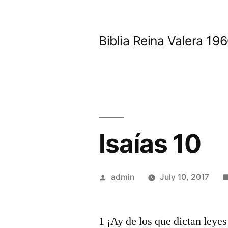
Skip
to
Biblia Reina Valera 1
content
Isaías 10
Posted
admin
July 10, 2017
by
1 ¡Ay de los que dictan leyes 