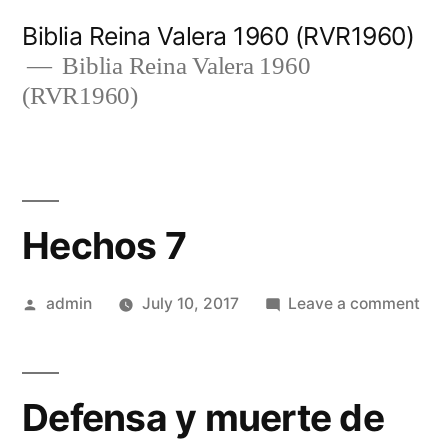
Skip
Biblia Reina Valera 1960 (RVR1960)
to
Biblia Reina Valera 1960
(RVR1960)
content
Hechos 7
Posted
on
admin
July 10, 2017
Leave a comment
by
Hec
7
Defensa y muerte de