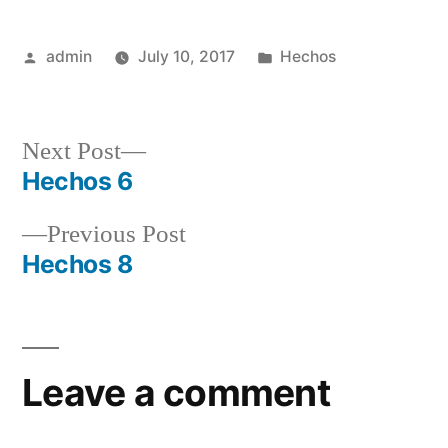
Posted
Posted
admin
July 10, 2017
Hechos
by
in
Next
Next Post
post:
Hechos 6
Post
Previous
Previous Post
navigation
post:
Hechos 8
Leave a comment