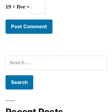
19 + five =
Search
for:
Recent Posts