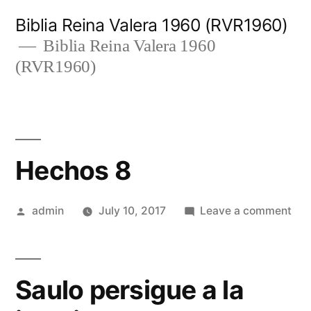
Skip
Biblia Reina Valera 1960 (RVR1960)
to
Biblia Reina Valera 1960
(RVR1960)
content
Hechos 8
Posted
on
admin
July 10, 2017
Leave a comment
by
Hec
8
Saulo persigue a la