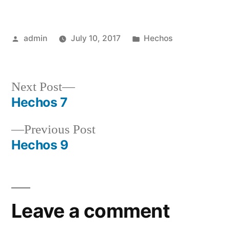
Posted
Posted
admin
July 10, 2017
Hechos
by
in
Next
Next Post
post:
Hechos 7
Post
Previous
Previous Post
navigation
post:
Hechos 9
Leave a comment