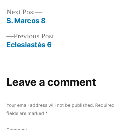
Next
Next Post
post:
S. Marcos 8
Post
Previous
Previous Post
navigation
post:
Eclesiastés 6
Leave a comment
Your email address will not be published.
Required
fields are marked
*
Comment