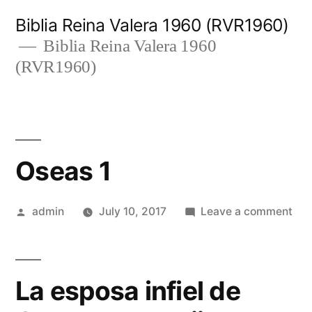
Skip
Biblia Reina Valera 1960 (RVR1960)
to
Biblia Reina Valera 1960
(RVR1960)
content
Oseas 1
Posted
on
admin
July 10, 2017
Leave a comment
by
Ose
1
La esposa infiel de