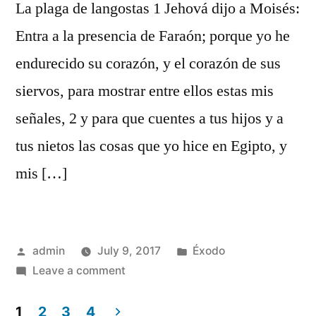
La plaga de langostas 1 Jehová dijo a Moisés:
Entra a la presencia de Faraón; porque yo he
endurecido su corazón, y el corazón de sus
siervos, para mostrar entre ellos estas mis
señales, 2 y para que cuentes a tus hijos y a
tus nietos las cosas que yo hice en Egipto, y
mis […]
Posted
Posted
admin
July 9, 2017
Éxodo
by
on
in
Leave a comment
Éxodo
10
1
2
3
4