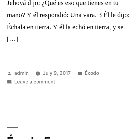
Jehová dijo: ¿Qué es eso que tienes en tu
mano? Y él respondió: Una vara. 3 Él le dijo:
Échala en tierra. Y él la echó en tierra, y se
[…]
Posted
Posted
admin
July 9, 2017
Éxodo
by
on
in
Leave a comment
Éxodo
4