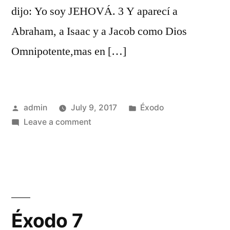
dijo: Yo soy JEHOVÁ. 3 Y aparecí a
Abraham, a Isaac y a Jacob como Dios
Omnipotente,mas en […]
Posted
Posted
admin
July 9, 2017
Éxodo
by
on
in
Leave a comment
Éxodo
6
Éxodo 7