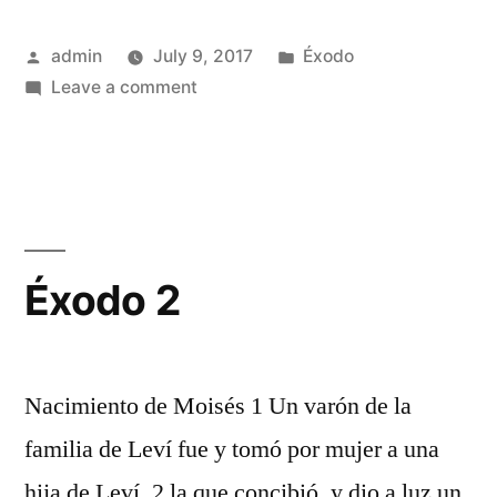
Posted
Posted
admin
July 9, 2017
Éxodo
by
on
in
Leave a comment
Éxodo
1
Éxodo 2
Nacimiento de Moisés 1 Un varón de la
familia de Leví fue y tomó por mujer a una
hija de Leví, 2 la que concibió, y dio a luz un