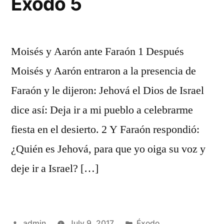
Éxodo 5
Moisés y Aarón ante Faraón 1 Después
Moisés y Aarón entraron a la presencia de
Faraón y le dijeron: Jehová el Dios de Israel
dice así: Deja ir a mi pueblo a celebrarme
fiesta en el desierto. 2 Y Faraón respondió:
¿Quién es Jehová, para que yo oiga su voz y
deje ir a Israel? […]
Posted
Posted
admin
July 9, 2017
Éxodo