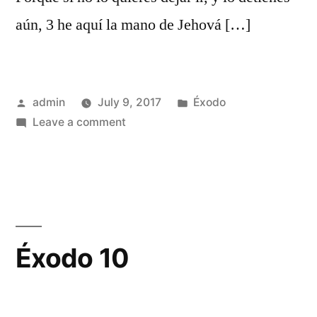
aún, 3 he aquí la mano de Jehová […]
Posted
Posted
admin
July 9, 2017
Éxodo
by
on
in
Leave a comment
Éxodo
9
Éxodo 10