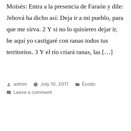
Moisés: Entra a la presencia de Faraón y dile:
Jehová ha dicho así: Deja ir a mi pueblo, para
que me sirva. 2 Y si no lo quisieres dejar ir,
he aquí yo castigaré con ranas todos tus
territorios. 3 Y el río criará ranas, las […]
Posted
Posted
admin
July 10, 2017
Éxodo
by
on
in
Leave a comment
Éxodo
8