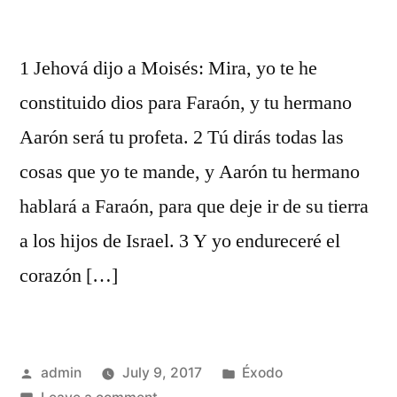
1 Jehová dijo a Moisés: Mira, yo te he
constituido dios para Faraón, y tu hermano
Aarón será tu profeta. 2 Tú dirás todas las
cosas que yo te mande, y Aarón tu hermano
hablará a Faraón, para que deje ir de su tierra
a los hijos de Israel. 3 Y yo endureceré el
corazón […]
Posted
Posted
admin
July 9, 2017
Éxodo
by
on
in