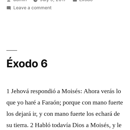
by
on
in
Leave a comment
Éxodo
5
Éxodo 6
1 Jehová respondió a Moisés: Ahora verás lo
que yo haré a Faraón; porque con mano fuerte
los dejará ir, y con mano fuerte los echará de
su tierra. 2 Habló todavía Dios a Moisés, y le