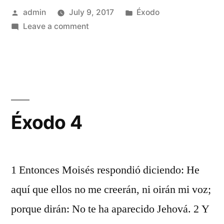
Posted
Posted
admin
July 9, 2017
Éxodo
by
on
in
Leave a comment
Éxodo
3
Éxodo 4
1 Entonces Moisés respondió diciendo: He
aquí que ellos no me creerán, ni oirán mi voz;
porque dirán: No te ha aparecido Jehová. 2 Y