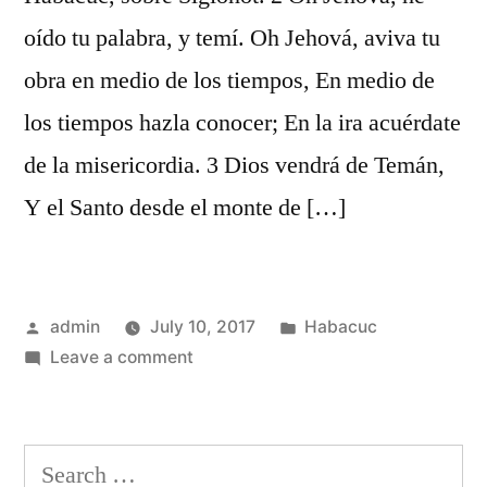
oído tu palabra, y temí. Oh Jehová, aviva tu
obra en medio de los tiempos, En medio de
los tiempos hazla conocer; En la ira acuérdate
de la misericordia. 3 Dios vendrá de Temán,
Y el Santo desde el monte de […]
Posted
Posted
admin
July 10, 2017
Habacuc
by
on
in
Leave a comment
Habacuc
3
Search