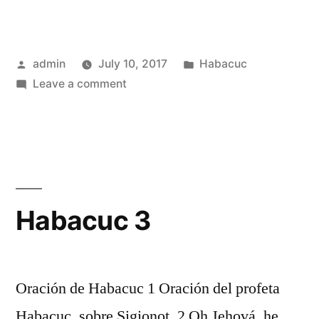
Posted
Posted
admin
July 10, 2017
Habacuc
by
on
in
Leave a comment
Habacuc
2
Habacuc 3
Oración de Habacuc 1 Oración del profeta
Habacuc, sobre Sigionot. 2 Oh Jehová, he