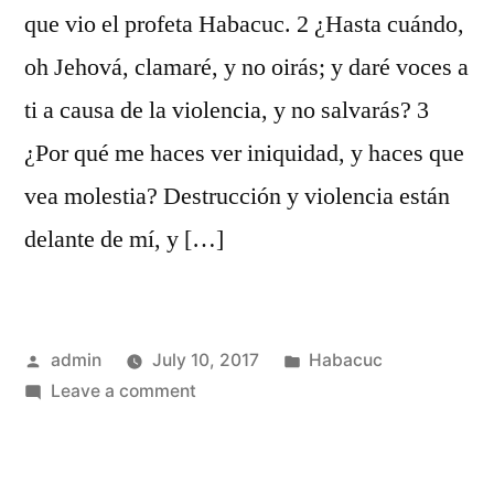
que vio el profeta Habacuc. 2 ¿Hasta cuándo,
oh Jehová, clamaré, y no oirás; y daré voces a
ti a causa de la violencia, y no salvarás? 3
¿Por qué me haces ver iniquidad, y haces que
vea molestia? Destrucción y violencia están
delante de mí, y […]
Posted
Posted
admin
July 10, 2017
Habacuc
by
on
in
Leave a comment
Habacuc
1