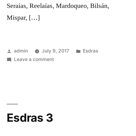
Seraías, Reelaías, Mardoqueo, Bilsán,
Mispar, […]
Posted
Posted
admin
July 9, 2017
Esdras
by
on
in
Leave a comment
Esdras
2
Esdras 3