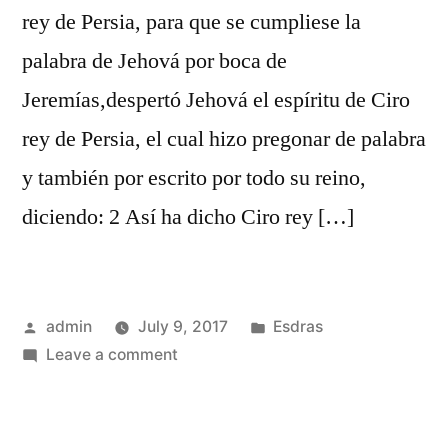
rey de Persia, para que se cumpliese la
palabra de Jehová por boca de
Jeremías,despertó Jehová el espíritu de Ciro
rey de Persia, el cual hizo pregonar de palabra
y también por escrito por todo su reino,
diciendo: 2 Así ha dicho Ciro rey […]
Posted
Posted
admin
July 9, 2017
Esdras
by
on
in
Leave a comment
Esdras
1