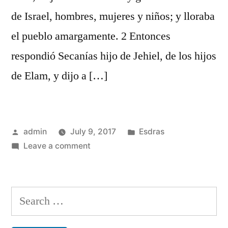
de Israel, hombres, mujeres y niños; y lloraba
el pueblo amargamente. 2 Entonces
respondió Secanías hijo de Jehiel, de los hijos
de Elam, y dijo a […]
Posted
Posted
admin
July 9, 2017
Esdras
by
on
in
Leave a comment
Esdras
10
Search
for: