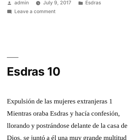
Posted
Posted
admin
July 9, 2017
Esdras
by
on
in
Leave a comment
Esdras
9
Esdras 10
Expulsión de las mujeres extranjeras 1
Mientras oraba Esdras y hacía confesión,
llorando y postrándose delante de la casa de
Dios, se juntó a él una muy grande multitud