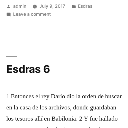
Posted
Posted
admin
July 9, 2017
Esdras
by
on
in
Leave a comment
Esdras
5
Esdras 6
1 Entonces el rey Darío dio la orden de buscar
en la casa de los archivos, donde guardaban
los tesoros allí en Babilonia. 2 Y fue hallado