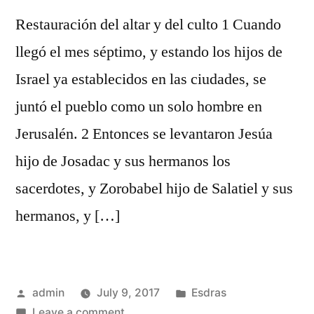
Restauración del altar y del culto 1 Cuando
llegó el mes séptimo, y estando los hijos de
Israel ya establecidos en las ciudades, se
juntó el pueblo como un solo hombre en
Jerusalén. 2 Entonces se levantaron Jesúa
hijo de Josadac y sus hermanos los
sacerdotes, y Zorobabel hijo de Salatiel y sus
hermanos, y […]
Posted
Posted
admin
July 9, 2017
Esdras
by
on
in
Leave a comment