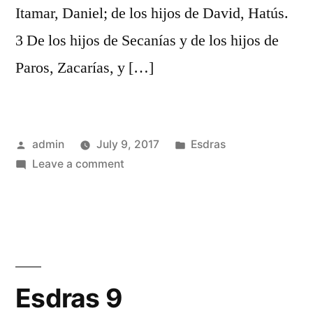
Itamar, Daniel; de los hijos de David, Hatús.
3 De los hijos de Secanías y de los hijos de
Paros, Zacarías, y […]
Posted
Posted
admin
July 9, 2017
Esdras
by
on
in
Leave a comment
Esdras
8
Esdras 9