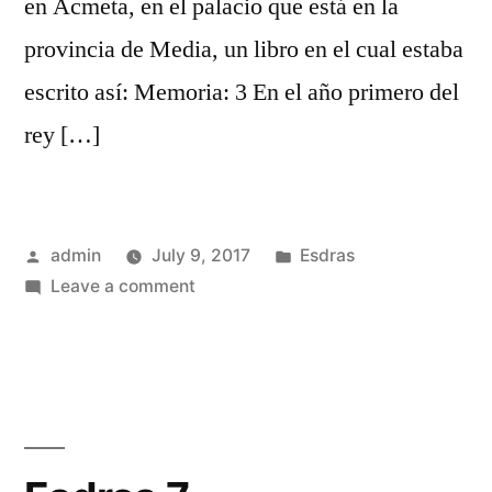
en Acmeta, en el palacio que está en la
provincia de Media, un libro en el cual estaba
escrito así: Memoria: 3 En el año primero del
rey […]
Posted
Posted
admin
July 9, 2017
Esdras
by
on
in
Leave a comment
Esdras
6