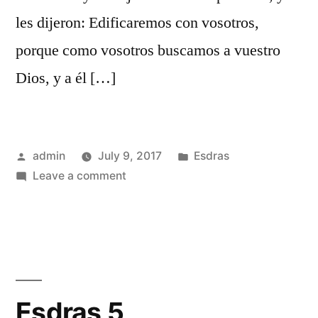
les dijeron: Edificaremos con vosotros,
porque como vosotros buscamos a vuestro
Dios, y a él […]
Posted
Posted
admin
July 9, 2017
Esdras
by
on
in
Leave a comment
Esdras
4
Esdras 5