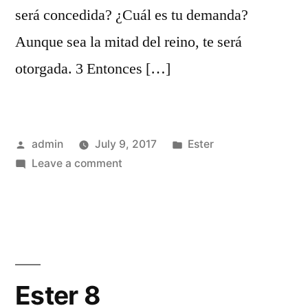
será concedida? ¿Cuál es tu demanda?
Aunque sea la mitad del reino, te será
otorgada. 3 Entonces […]
Posted
Posted
admin
July 9, 2017
Ester
by
on
in
Leave a comment
Ester
7
Ester 8