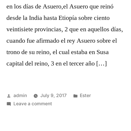
en los días de Asuero,el Asuero que reinó
desde la India hasta Etiopía sobre ciento
veintisiete provincias, 2 que en aquellos días,
cuando fue afirmado el rey Asuero sobre el
trono de su reino, el cual estaba en Susa
capital del reino, 3 en el tercer año […]
Posted
Posted
admin
July 9, 2017
Ester
by
on
in
Leave a comment
Ester
1