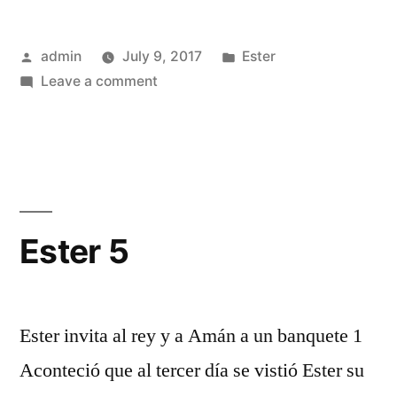
Posted
Posted
admin
July 9, 2017
Ester
by
on
in
Leave a comment
Ester
4
Ester 5
Ester invita al rey y a Amán a un banquete 1
Aconteció que al tercer día se vistió Ester su