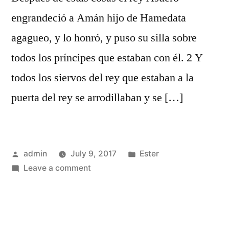
engrandeció a Amán hijo de Hamedata
agagueo, y lo honró, y puso su silla sobre
todos los príncipes que estaban con él. 2 Y
todos los siervos del rey que estaban a la
puerta del rey se arrodillaban y se […]
Posted
Posted
admin
July 9, 2017
Ester
by
on
in
Leave a comment
Ester
3