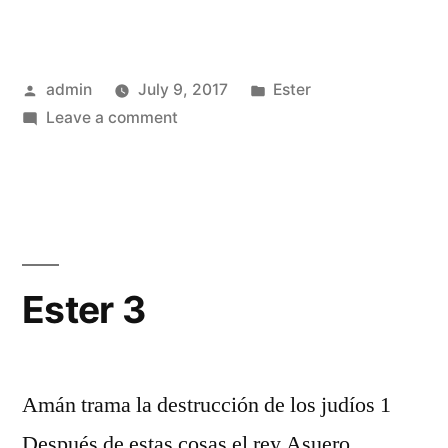
Posted
Posted
admin
July 9, 2017
Ester
by
on
in
Leave a comment
Ester
2
Ester 3
Amán trama la destrucción de los judíos 1
Después de estas cosas el rey Asuero