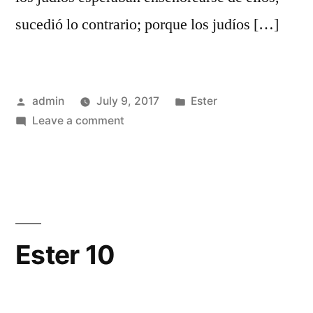
sucedió lo contrario; porque los judíos […]
Posted
Posted
admin
July 9, 2017
Ester
by
on
in
Leave a comment
Ester
9
Ester 10