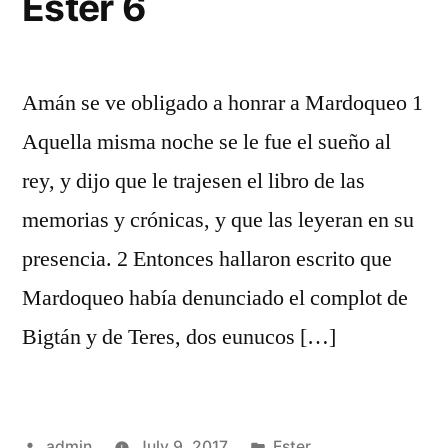
Ester 6
Amán se ve obligado a honrar a Mardoqueo 1
Aquella misma noche se le fue el sueño al
rey, y dijo que le trajesen el libro de las
memorias y crónicas, y que las leyeran en su
presencia. 2 Entonces hallaron escrito que
Mardoqueo había denunciado el complot de
Bigtán y de Teres, dos eunucos […]
Posted
Posted
admin
July 9, 2017
Ester