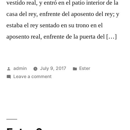
vestido real, y entró en el patio interior de la
casa del rey, enfrente del aposento del rey; y
estaba el rey sentado en su trono en el
aposento real, enfrente de la puerta del […]
Posted
Posted
admin
July 9, 2017
Ester
by
on
in
Leave a comment
Ester
5