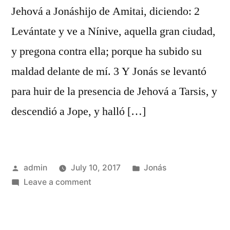
Jehová a Jonáshijo de Amitai, diciendo: 2
Levántate y ve a Nínive, aquella gran ciudad,
y pregona contra ella; porque ha subido su
maldad delante de mí. 3 Y Jonás se levantó
para huir de la presencia de Jehová a Tarsis, y
descendió a Jope, y halló […]
Posted
Posted
admin
July 10, 2017
Jonás
by
on
in
Leave a comment
Jonás
1