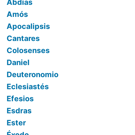
Abdías
Amós
Apocalipsis
Cantares
Colosenses
Daniel
Deuteronomio
Eclesiastés
Efesios
Esdras
Ester
Éxodo