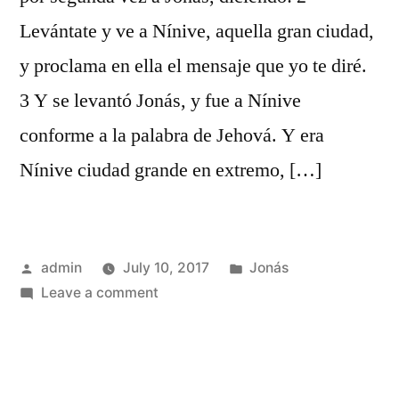
Levántate y ve a Nínive, aquella gran ciudad,
y proclama en ella el mensaje que yo te diré.
3 Y se levantó Jonás, y fue a Nínive
conforme a la palabra de Jehová. Y era
Nínive ciudad grande en extremo, […]
Posted
Posted
admin
July 10, 2017
Jonás
by
on
in
Leave a comment
Jonás
3