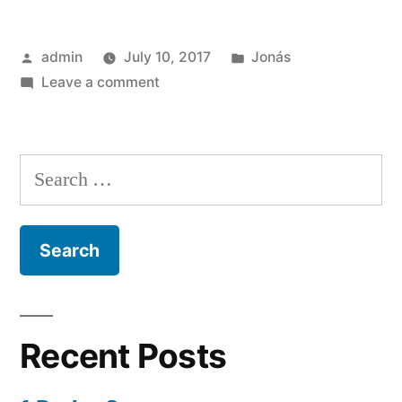
Posted
Posted
admin
July 10, 2017
Jonás
by
on
in
Leave a comment
Jonás
4
Search
for:
Recent Posts