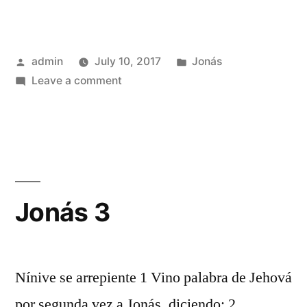
Posted
Posted
admin
July 10, 2017
Jonás
by
on
in
Leave a comment
Jonás
2
Jonás 3
Nínive se arrepiente 1 Vino palabra de Jehová
por segunda vez a Jonás, diciendo: 2