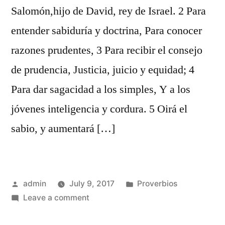
Salomón,hijo de David, rey de Israel. 2 Para
entender sabiduría y doctrina, Para conocer
razones prudentes, 3 Para recibir el consejo
de prudencia, Justicia, juicio y equidad; 4
Para dar sagacidad a los simples, Y a los
jóvenes inteligencia y cordura. 5 Oirá el
sabio, y aumentará […]
Posted
Posted
admin
July 9, 2017
Proverbios
by
on
in
Leave a comment
Proverbios