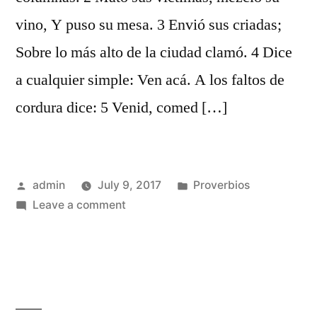
vino, Y puso su mesa. 3 Envió sus criadas;
Sobre lo más alto de la ciudad clamó. 4 Dice
a cualquier simple: Ven acá. A los faltos de
cordura dice: 5 Venid, comed […]
Posted
Posted
admin
July 9, 2017
Proverbios
by
on
in
Leave a comment
Proverbios
9