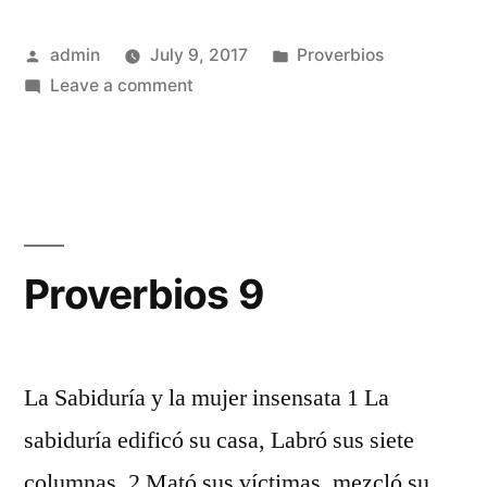
Posted
Posted
admin
July 9, 2017
Proverbios
by
on
in
Leave a comment
Proverbios
8
Proverbios 9
La Sabiduría y la mujer insensata 1 La
sabiduría edificó su casa, Labró sus siete
columnas. 2 Mató sus víctimas, mezcló su