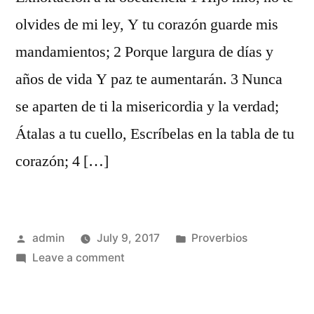
olvides de mi ley, Y tu corazón guarde mis
mandamientos; 2 Porque largura de días y
años de vida Y paz te aumentarán. 3 Nunca
se aparten de ti la misericordia y la verdad;
Átalas a tu cuello, Escríbelas en la tabla de tu
corazón; 4 […]
Posted
Posted
admin
July 9, 2017
Proverbios
by
on
in
Leave a comment
Proverbios
3