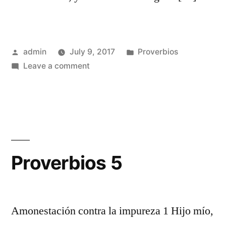
Posted
Posted
admin
July 9, 2017
Proverbios
by
on
in
Leave a comment
Proverbios
4
Proverbios 5
Amonestación contra la impureza 1 Hijo mío,