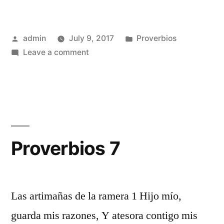
Posted
Posted
admin
July 9, 2017
Proverbios
by
on
in
Leave a comment
Proverbios
6
Proverbios 7
Las artimañas de la ramera 1 Hijo mío,
guarda mis razones, Y atesora contigo mis