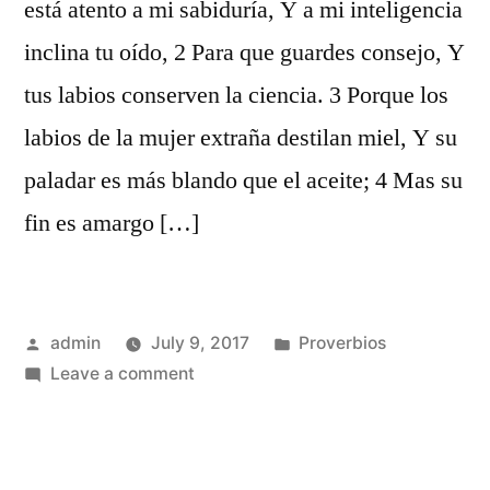
está atento a mi sabiduría, Y a mi inteligencia
inclina tu oído, 2 Para que guardes consejo, Y
tus labios conserven la ciencia. 3 Porque los
labios de la mujer extraña destilan miel, Y su
paladar es más blando que el aceite; 4 Mas su
fin es amargo […]
Posted
Posted
admin
July 9, 2017
Proverbios
by
on
in
Leave a comment
Proverbios
5