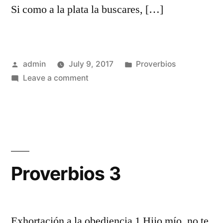
Si como a la plata la buscares, […]
Posted
Posted
admin
July 9, 2017
Proverbios
by
on
in
Leave a comment
Proverbios
2
Proverbios 3
Exhortación a la obediencia 1 Hijo mío, no te