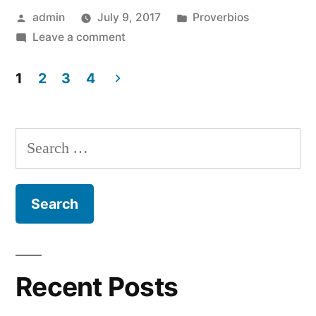
Posted
Posted
admin
July 9, 2017
Proverbios
by
on
in
Leave a comment
Proverbios
10
1
2
3
4
Posts
navigation
Search
for:
Recent Posts