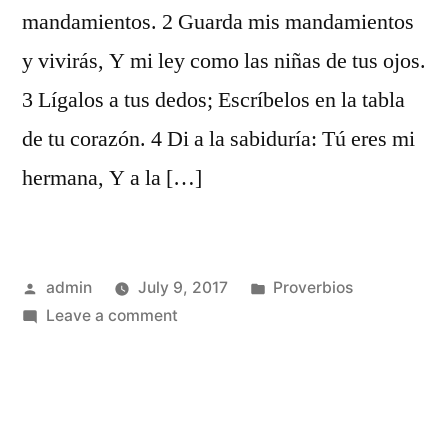
mandamientos. 2 Guarda mis mandamientos
y vivirás, Y mi ley como las niñas de tus ojos.
3 Lígalos a tus dedos; Escríbelos en la tabla
de tu corazón. 4 Di a la sabiduría: Tú eres mi
hermana, Y a la […]
Posted
Posted
admin
July 9, 2017
Proverbios
by
on
in
Leave a comment
Proverbios
7