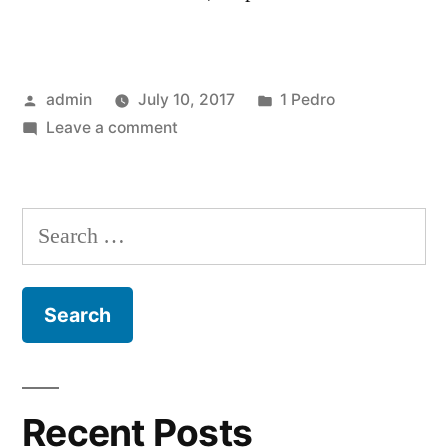
Posted
Posted
admin
July 10, 2017
1 Pedro
by
on
in
Leave a comment
1
Pedro
5
Search
for:
Recent Posts