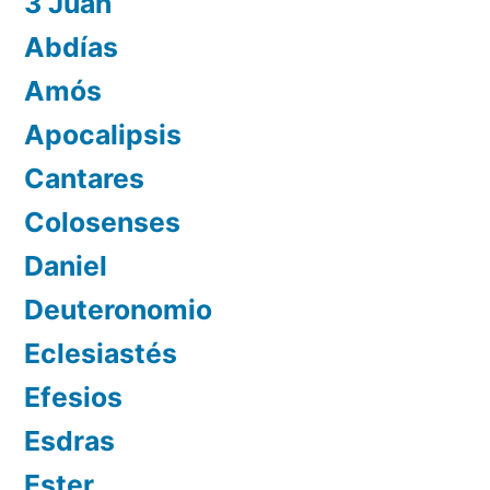
3 Juan
Abdías
Amós
Apocalipsis
Cantares
Colosenses
Daniel
Deuteronomio
Eclesiastés
Efesios
Esdras
Ester