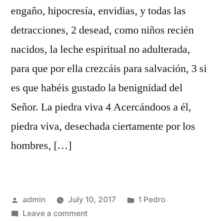
engaño, hipocresía, envidias, y todas las
detracciones, 2 desead, como niños recién
nacidos, la leche espiritual no adulterada,
para que por ella crezcáis para salvación, 3 si
es que habéis gustado la benignidad del
Señor. La piedra viva 4 Acercándoos a él,
piedra viva, desechada ciertamente por los
hombres, […]
Posted
Posted
admin
July 10, 2017
1 Pedro
by
on
in
Leave a comment