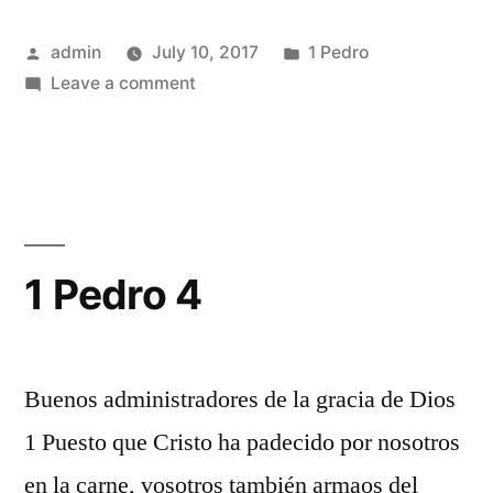
Posted
Posted
admin
July 10, 2017
1 Pedro
by
on
in
Leave a comment
1
Pedro
3
1 Pedro 4
Buenos administradores de la gracia de Dios
1 Puesto que Cristo ha padecido por nosotros
en la carne, vosotros también armaos del