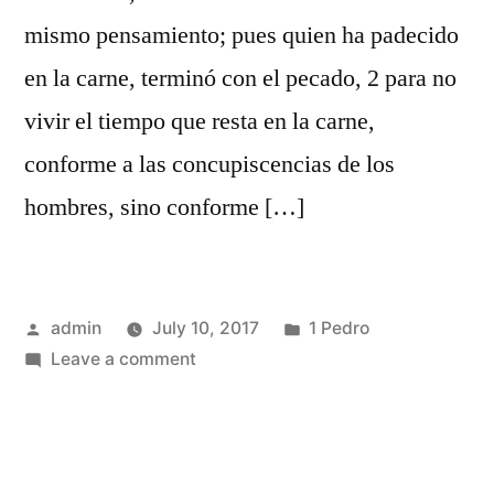
mismo pensamiento; pues quien ha padecido
en la carne, terminó con el pecado, 2 para no
vivir el tiempo que resta en la carne,
conforme a las concupiscencias de los
hombres, sino conforme […]
Posted
Posted
admin
July 10, 2017
1 Pedro
by
on
in
Leave a comment
1
Pedro
4