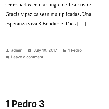
ser rociados con la sangre de Jesucristo:
Gracia y paz os sean multiplicadas. Una
esperanza viva 3 Bendito el Dios […]
Posted
Posted
admin
July 10, 2017
1 Pedro
by
on
in
Leave a comment
1
Pedro
1
1 Pedro 3