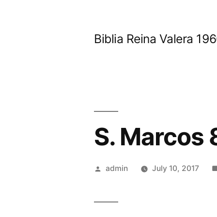
Skip
to
Biblia Reina Valera 1
content
S. Marcos 
Posted
admin
July 10, 2017
by