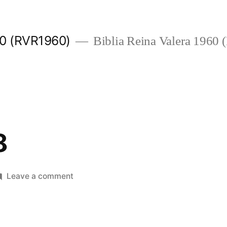
960 (RVR1960)
Biblia Reina Valera 1960
8
on
Leave a comment
S.
Marcos
8