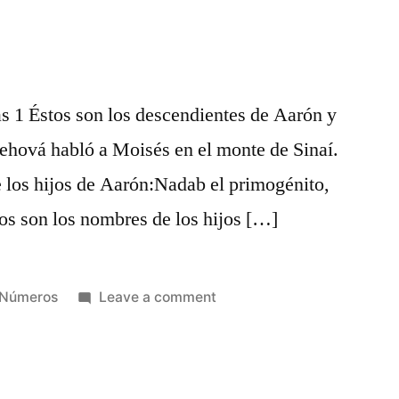
3
as 1 Éstos son los descendientes de Aarón y
Jehová habló a Moisés en el monte de Sinaí.
 los hijos de Aarón:Nadab el primogénito,
tos son los nombres de los hijos […]
Posted
on
Números
Leave a comment
in
Números
3