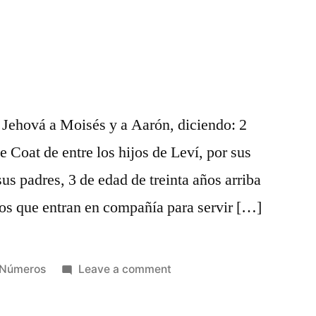
4
ó Jehová a Moisés y a Aarón, diciendo: 2
e Coat de entre los hijos de Leví, por sus
sus padres, 3 de edad de treinta años arriba
los que entran en compañía para servir […]
Posted
on
Números
Leave a comment
in
Números
4