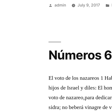
Posted
admin
July 9, 2017
by
Números 
El voto de los nazareos 1 Ha
hijos de Israel y diles: El h
voto de nazareo,para dedicar
sidra; no beberá vinagre de v