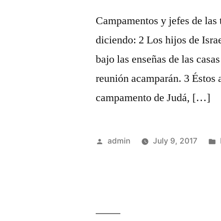
Campamentos y jefes de las 
diciendo: 2 Los hijos de Isr
bajo las enseñas de las casas
reunión acamparán. 3 Éstos a
campamento de Judá, […]
Posted
admin
July 9, 2017
by