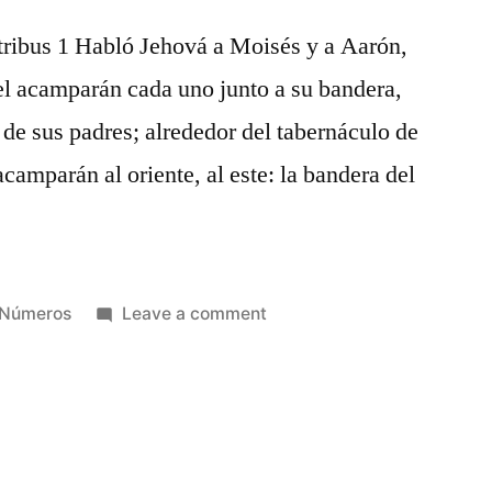
tribus 1 Habló Jehová a Moisés y a Aarón,
ael acamparán cada uno junto a su bandera,
 de sus padres; alrededor del tabernáculo de
camparán al oriente, al este: la bandera del
Posted
on
Números
Leave a comment
in
Números
2