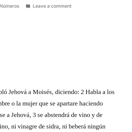
Posted
on
Números
Leave a comment
in
Números
5
6
bló Jehová a Moisés, diciendo: 2 Habla a los
ombre o la mujer que se apartare haciendo
se a Jehová, 3 se abstendrá de vino y de
ino, ni vinagre de sidra, ni beberá ningún