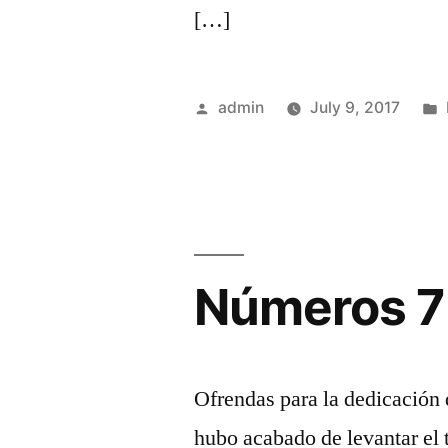
[…]
Posted
admin
July 9, 2017
by
Números 7
Ofrendas para la dedicación
hubo acabado de levantar el 