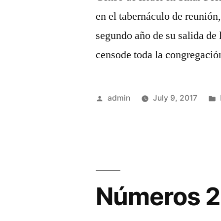
en el tabernáculo de reunión,
segundo año de su salida de l
censode toda la congregación 
Posted
admin
July 9, 2017
by
Números 2