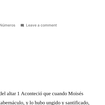
Posted
on
Números
Leave a comment
in
Números
6
 del altar 1 Aconteció que cuando Moisés
tabernáculo, y lo hubo ungido y santificado,