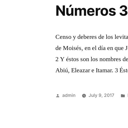
Números 
Censo y deberes de los levit
de Moisés, en el día en que 
2 Y éstos son los nombres de
Abiú, Eleazar e Itamar. 3 És
Posted
admin
July 9, 2017
by