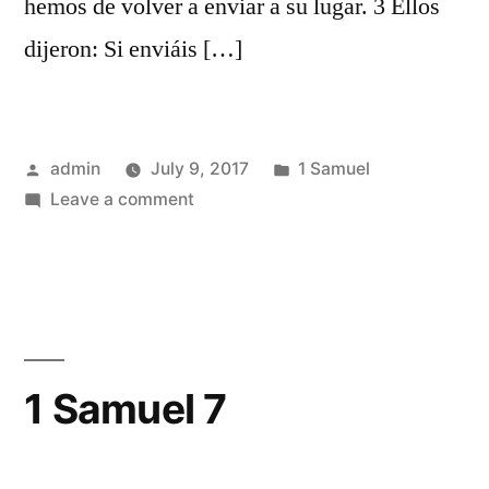
hemos de volver a enviar a su lugar. 3 Ellos
dijeron: Si enviáis […]
Posted
Posted
admin
July 9, 2017
1 Samuel
by
on
in
Leave a comment
1
Samuel
6
1 Samuel 7