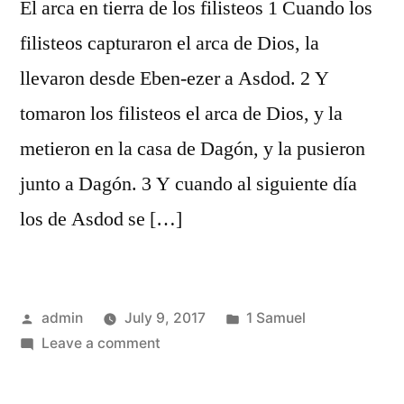
El arca en tierra de los filisteos 1 Cuando los
filisteos capturaron el arca de Dios, la
llevaron desde Eben-ezer a Asdod. 2 Y
tomaron los filisteos el arca de Dios, y la
metieron en la casa de Dagón, y la pusieron
junto a Dagón. 3 Y cuando al siguiente día
los de Asdod se […]
Posted
Posted
admin
July 9, 2017
1 Samuel
by
on
in
Leave a comment
1
Samuel