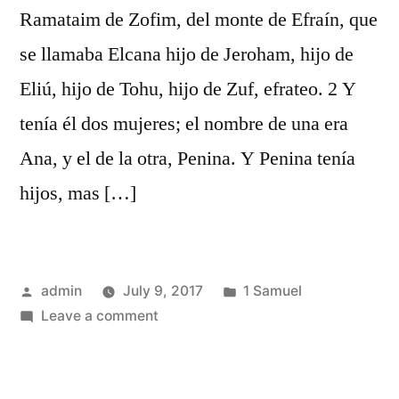
Ramataim de Zofim, del monte de Efraín, que
se llamaba Elcana hijo de Jeroham, hijo de
Eliú, hijo de Tohu, hijo de Zuf, efrateo. 2 Y
tenía él dos mujeres; el nombre de una era
Ana, y el de la otra, Penina. Y Penina tenía
hijos, mas […]
Posted
Posted
admin
July 9, 2017
1 Samuel
by
on
in
Leave a comment
1
Samuel
1