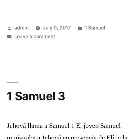
Posted
Posted
admin
July 9, 2017
1 Samuel
by
on
in
Leave a comment
1
Samuel
2
1 Samuel 3
Jehová llama a Samuel 1 El joven Samuel
ministraba a Jehová en presencia de Elí; y la