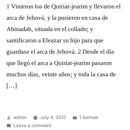
1 Vinieron los de Quiriat-jearim y llevaron el
arca de Jehová, y la pusieron en casa de
Abinadab, situada en el collado; y
santificaron a Eleazar su hijo para que
guardase el arca de Jehová. 2 Desde el día
que llegó el arca a Quiriat-jearim pasaron
muchos días, veinte años; y toda la casa de
[…]
Posted
Posted
admin
July 9, 2017
1 Samuel
by
on
in
Leave a comment