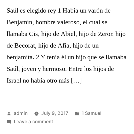
Saúl es elegido rey 1 Había un varón de
Benjamín, hombre valeroso, el cual se
llamaba Cis, hijo de Abiel, hijo de Zeror, hijo
de Becorat, hijo de Afía, hijo de un
benjamita. 2 Y tenía él un hijo que se llamaba
Saúl, joven y hermoso. Entre los hijos de
Israel no había otro más […]
Posted
Posted
admin
July 9, 2017
1 Samuel
by
on
in
Leave a comment
1