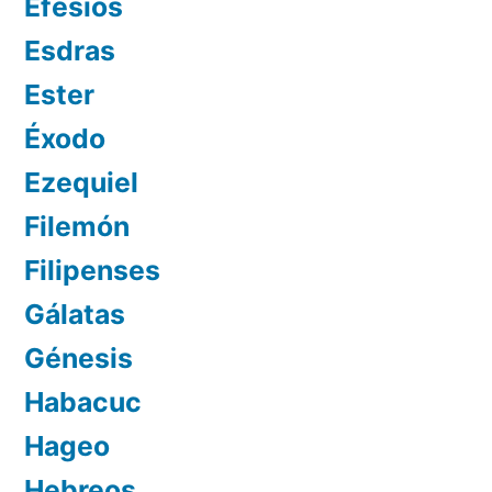
Efesios
Esdras
Ester
Éxodo
Ezequiel
Filemón
Filipenses
Gálatas
Génesis
Habacuc
Hageo
Hebreos