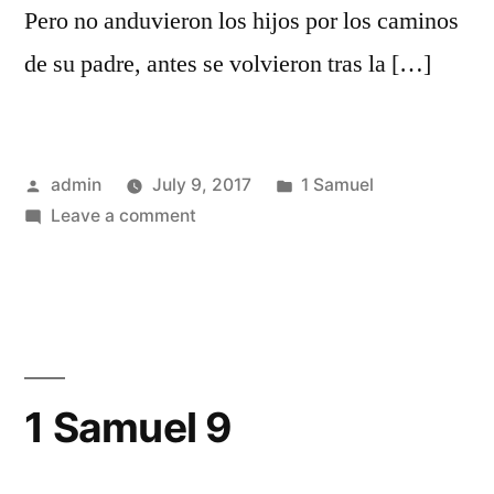
Pero no anduvieron los hijos por los caminos
de su padre, antes se volvieron tras la […]
Posted
Posted
admin
July 9, 2017
1 Samuel
by
on
in
Leave a comment
1
Samuel
8
1 Samuel 9