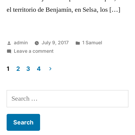
el territorio de Benjamín, en Selsa, los […]
Posted
Posted
admin
July 9, 2017
1 Samuel
by
on
in
Leave a comment
1
Samuel
1
2
3
4
10
Posts
navigation
Search
for: