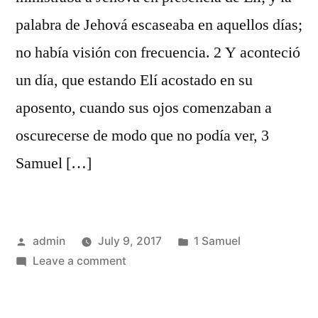
palabra de Jehová escaseaba en aquellos días;
no había visión con frecuencia. 2 Y aconteció
un día, que estando Elí acostado en su
aposento, cuando sus ojos comenzaban a
oscurecerse de modo que no podía ver, 3
Samuel […]
Posted
Posted
admin
July 9, 2017
1 Samuel
by
on
in
Leave a comment
1
Samuel