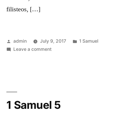
filisteos, […]
Posted
Posted
admin
July 9, 2017
1 Samuel
by
on
in
Leave a comment
1
Samuel
4
1 Samuel 5