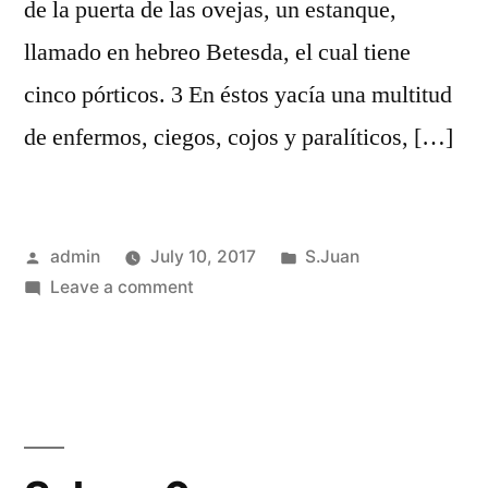
de la puerta de las ovejas, un estanque,
llamado en hebreo Betesda, el cual tiene
cinco pórticos. 3 En éstos yacía una multitud
de enfermos, ciegos, cojos y paralíticos, […]
Posted
Posted
admin
July 10, 2017
S.Juan
by
on
in
Leave a comment
S.Juan
5