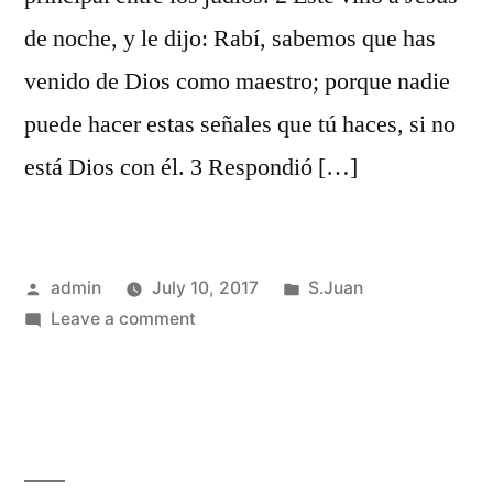
de noche, y le dijo: Rabí, sabemos que has
venido de Dios como maestro; porque nadie
puede hacer estas señales que tú haces, si no
está Dios con él. 3 Respondió […]
Posted
Posted
admin
July 10, 2017
S.Juan
by
on
in
Leave a comment
S.Juan
3