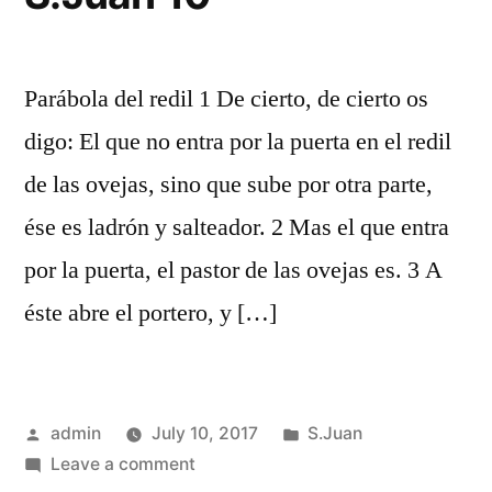
Parábola del redil 1 De cierto, de cierto os
digo: El que no entra por la puerta en el redil
de las ovejas, sino que sube por otra parte,
ése es ladrón y salteador. 2 Mas el que entra
por la puerta, el pastor de las ovejas es. 3 A
éste abre el portero, y […]
Posted
Posted
admin
July 10, 2017
S.Juan
by
on
in
Leave a comment