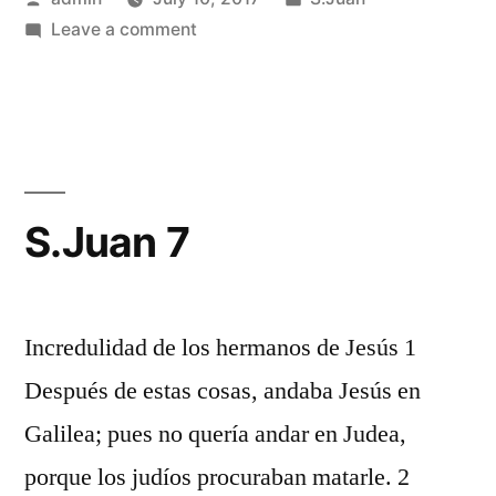
by
on
in
Leave a comment
S.Juan
6
S.Juan 7
Incredulidad de los hermanos de Jesús 1
Después de estas cosas, andaba Jesús en
Galilea; pues no quería andar en Judea,
porque los judíos procuraban matarle. 2