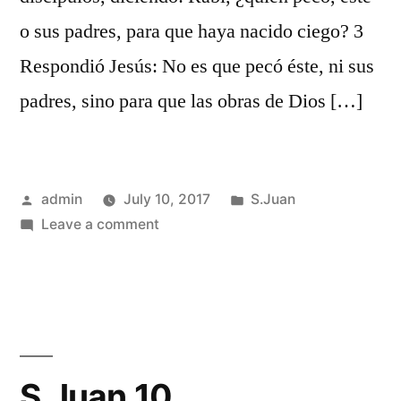
o sus padres, para que haya nacido ciego? 3
Respondió Jesús: No es que pecó éste, ni sus
padres, sino para que las obras de Dios […]
Posted
Posted
admin
July 10, 2017
S.Juan
by
on
in
Leave a comment
S.Juan
9
S.Juan 10