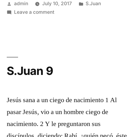
Posted
Posted
admin
July 10, 2017
S.Juan
by
on
in
Leave a comment
S.Juan
8
S.Juan 9
Jesús sana a un ciego de nacimiento 1 Al
pasar Jesús, vio a un hombre ciego de
nacimiento. 2 Y le preguntaron sus
discípulos, diciendo: Rabí, ¿quién pecó, éste