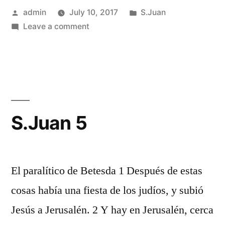
Posted
Posted
admin
July 10, 2017
S.Juan
by
on
in
Leave a comment
S.Juan
4
S.Juan 5
El paralítico de Betesda 1 Después de estas
cosas había una fiesta de los judíos, y subió
Jesús a Jerusalén. 2 Y hay en Jerusalén, cerca