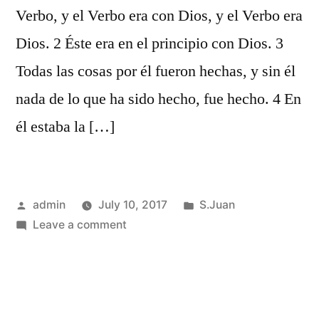
Verbo, y el Verbo era con Dios, y el Verbo era
Dios. 2 Éste era en el principio con Dios. 3
Todas las cosas por él fueron hechas, y sin él
nada de lo que ha sido hecho, fue hecho. 4 En
él estaba la […]
Posted
Posted
admin
July 10, 2017
S.Juan
by
on
in
Leave a comment
S.Juan
1