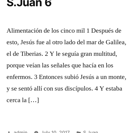
S.Juan 6
Alimentación de los cinco mil 1 Después de
esto, Jesús fue al otro lado del mar de Galilea,
el de Tiberias. 2 Y le seguía gran multitud,
porque veían las señales que hacía en los
enfermos. 3 Entonces subió Jesús a un monte,
y se sentó allí con sus discípulos. 4 Y estaba
cerca la […]
Posted
Posted
admin
July 10, 2017
S.Juan