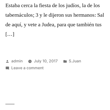
Estaba cerca la fiesta de los judíos, la de los
tabernáculos; 3 y le dijeron sus hermanos: Sal
de aquí, y vete a Judea, para que también tus
[…]
Posted
Posted
admin
July 10, 2017
S.Juan
by
on
in
Leave a comment
S.Juan
7