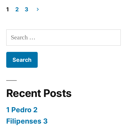
S.Juan
10
1
2
3
Posts
navigation
Search
for:
Recent Posts
1 Pedro 2
Filipenses 3