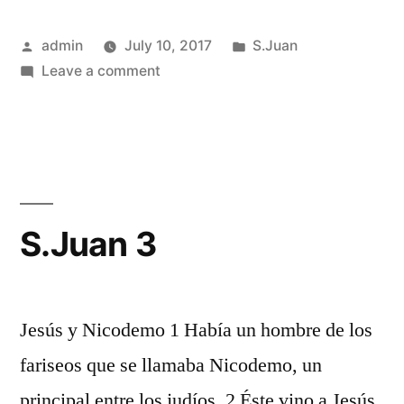
Posted
Posted
admin
July 10, 2017
S.Juan
by
on
in
Leave a comment
S.Juan
2
S.Juan 3
Jesús y Nicodemo 1 Había un hombre de los
fariseos que se llamaba Nicodemo, un
principal entre los judíos. 2 Éste vino a Jesús