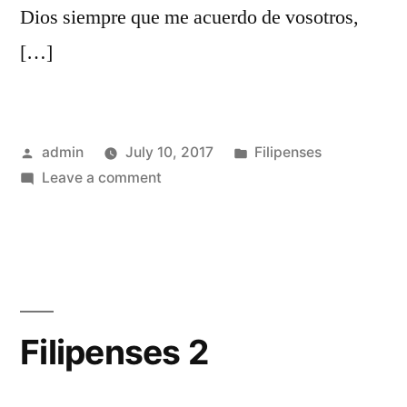
Dios siempre que me acuerdo de vosotros,
[…]
Posted
Posted
admin
July 10, 2017
Filipenses
by
on
in
Leave a comment
Filipenses
1
Filipenses 2