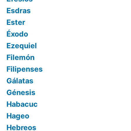
Esdras
Ester
Éxodo
Ezequiel
Filemón
Filipenses
Gálatas
Génesis
Habacuc
Hageo
Hebreos