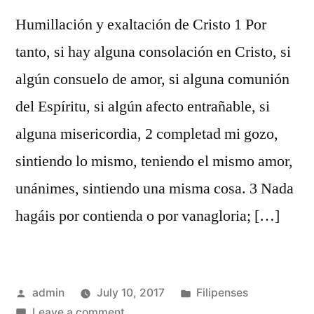
Humillación y exaltación de Cristo 1 Por
tanto, si hay alguna consolación en Cristo, si
algún consuelo de amor, si alguna comunión
del Espíritu, si algún afecto entrañable, si
alguna misericordia, 2 completad mi gozo,
sintiendo lo mismo, teniendo el mismo amor,
unánimes, sintiendo una misma cosa. 3 Nada
hagáis por contienda o por vanagloria; […]
Posted
Posted
admin
July 10, 2017
Filipenses
by
on
in
Leave a comment