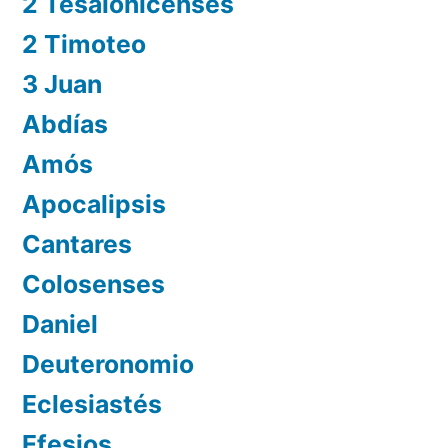
2 Tesalonicenses
2 Timoteo
3 Juan
Abdías
Amós
Apocalipsis
Cantares
Colosenses
Daniel
Deuteronomio
Eclesiastés
Efesios