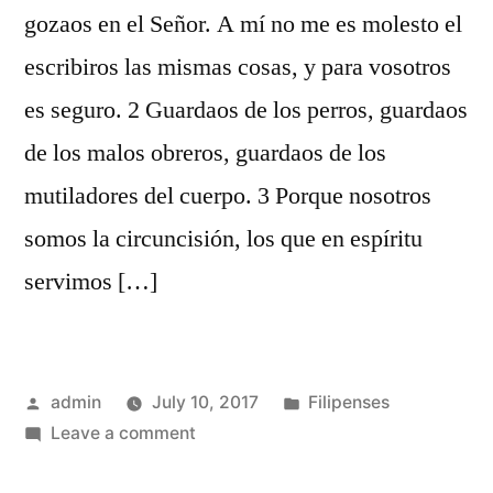
gozaos en el Señor. A mí no me es molesto el
escribiros las mismas cosas, y para vosotros
es seguro. 2 Guardaos de los perros, guardaos
de los malos obreros, guardaos de los
mutiladores del cuerpo. 3 Porque nosotros
somos la circuncisión, los que en espíritu
servimos […]
Posted
Posted
admin
July 10, 2017
Filipenses
by
on
in
Leave a comment
Filipenses