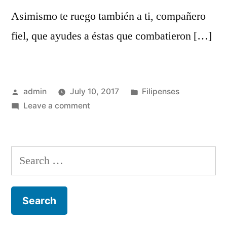
Asimismo te ruego también a ti, compañero
fiel, que ayudes a éstas que combatieron […]
Posted
Posted
admin
July 10, 2017
Filipenses
by
on
in
Leave a comment
Filipenses
4
Search
for: