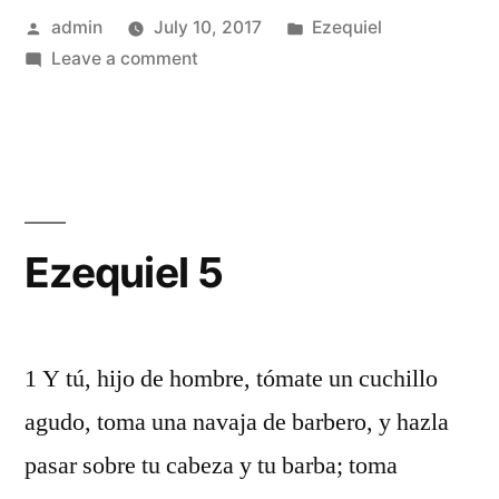
Posted
Posted
admin
July 10, 2017
Ezequiel
by
on
in
Leave a comment
Ezequiel
4
Ezequiel 5
1 Y tú, hijo de hombre, tómate un cuchillo
agudo, toma una navaja de barbero, y hazla
pasar sobre tu cabeza y tu barba; toma