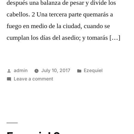
después una balanza de pesar y divide los
cabellos. 2 Una tercera parte quemarás a
fuego en medio de la ciudad, cuando se
cumplan los días del asedio; y tomarás […]
Posted
Posted
admin
July 10, 2017
Ezequiel
by
on
in
Leave a comment
Ezequiel
5