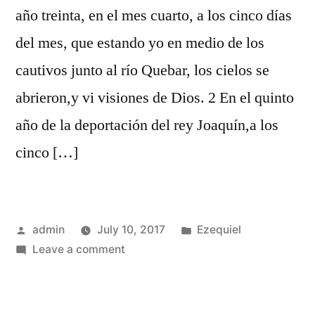
año treinta, en el mes cuarto, a los cinco días
del mes, que estando yo en medio de los
cautivos junto al río Quebar, los cielos se
abrieron,y vi visiones de Dios. 2 En el quinto
año de la deportación del rey Joaquín,a los
cinco […]
Posted
Posted
admin
July 10, 2017
Ezequiel
by
on
in
Leave a comment
Ezequiel
1