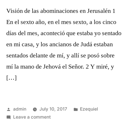
Visión de las abominaciones en Jerusalén 1
En el sexto año, en el mes sexto, a los cinco
días del mes, aconteció que estaba yo sentado
en mi casa, y los ancianos de Judá estaban
sentados delante de mí, y allí se posó sobre
mí la mano de Jehová el Señor. 2 Y miré, y
[…]
Posted
Posted
admin
July 10, 2017
Ezequiel
by
on
in
Leave a comment
Ezequiel