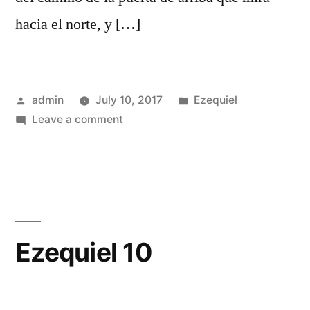
hacia el norte, y […]
Posted
Posted
admin
July 10, 2017
Ezequiel
by
on
in
Leave a comment
Ezequiel
9
Ezequiel 10