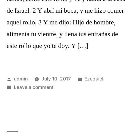
de Israel. 2 Y abrí mi boca, y me hizo comer
aquel rollo. 3 Y me dijo: Hijo de hombre,
alimenta tu vientre, y llena tus entrañas de
este rollo que yo te doy. Y […]
Posted
Posted
admin
July 10, 2017
Ezequiel
by
on
in
Leave a comment
Ezequiel
3