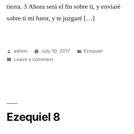
tierra. 3 Ahora será el fin sobre ti, y enviaré
sobre ti mi furor, y te juzgaré […]
Posted
Posted
admin
July 10, 2017
Ezequiel
by
on
in
Leave a comment
Ezequiel
7
Ezequiel 8