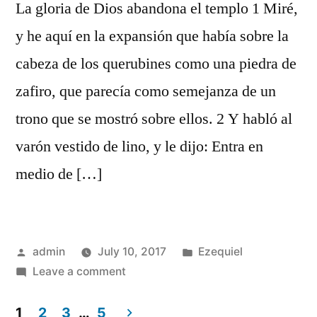
La gloria de Dios abandona el templo 1 Miré,
y he aquí en la expansión que había sobre la
cabeza de los querubines como una piedra de
zafiro, que parecía como semejanza de un
trono que se mostró sobre ellos. 2 Y habló al
varón vestido de lino, y le dijo: Entra en
medio de […]
Posted
Posted
admin
July 10, 2017
Ezequiel
by
on
in
Leave a comment
Ezequiel
10
1
2
3
…
5