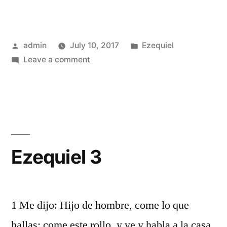
Posted
Posted
admin
July 10, 2017
Ezequiel
by
on
in
Leave a comment
Ezequiel
2
Ezequiel 3
1 Me dijo: Hijo de hombre, come lo que
hallas; come este rollo, y ve y habla a la casa