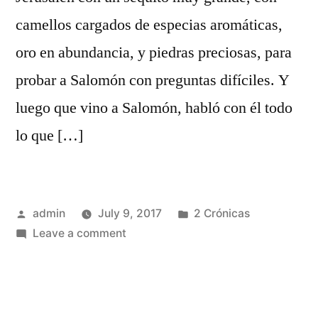
camellos cargados de especias aromáticas,
oro en abundancia, y piedras preciosas, para
probar a Salomón con preguntas difíciles. Y
luego que vino a Salomón, habló con él todo
lo que […]
Posted
Posted
admin
July 9, 2017
2 Crónicas
by
on
in
Leave a comment
2
Crónicas
9