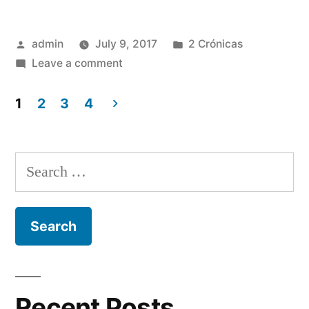
Posted
Posted
admin
July 9, 2017
2 Crónicas
by
on
in
Leave a comment
2
Crónicas
1
2
3
4
10
Posts
navigation
Search
for:
Recent Posts