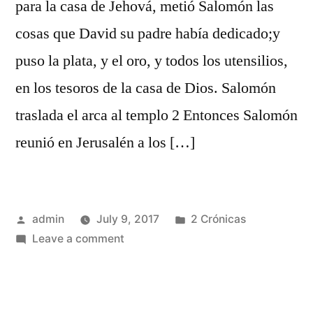
para la casa de Jehová, metió Salomón las
cosas que David su padre había dedicado;y
puso la plata, y el oro, y todos los utensilios,
en los tesoros de la casa de Dios. Salomón
traslada el arca al templo 2 Entonces Salomón
reunió en Jerusalén a los […]
Posted
Posted
admin
July 9, 2017
2 Crónicas
by
on
in
Leave a comment
2
Crónicas
5