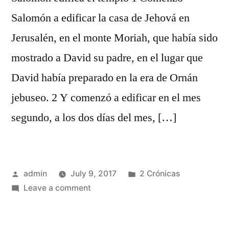
Salomón a edificar la casa de Jehová en
Jerusalén, en el monte Moriah, que había sido
mostrado a David su padre, en el lugar que
David había preparado en la era de Ornán
jebuseo. 2 Y comenzó a edificar en el mes
segundo, a los dos días del mes, […]
Posted
Posted
admin
July 9, 2017
2 Crónicas
by
on
in
Leave a comment
2
Crónicas