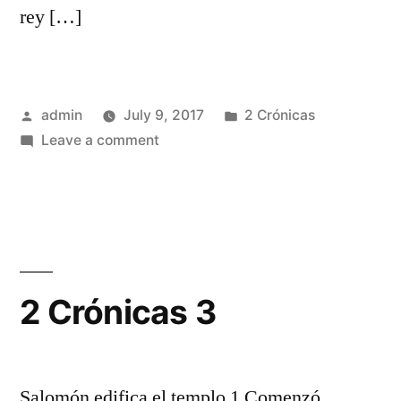
rey […]
Posted
Posted
admin
July 9, 2017
2 Crónicas
by
on
in
Leave a comment
2
Crónicas
2
2 Crónicas 3
Salomón edifica el templo 1 Comenzó