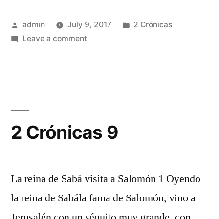
Posted
Posted
admin
July 9, 2017
2 Crónicas
by
on
in
Leave a comment
2
Crónicas
8
2 Crónicas 9
La reina de Sabá visita a Salomón 1 Oyendo
la reina de Sabála fama de Salomón, vino a
Jerusalén con un séquito muy grande, con