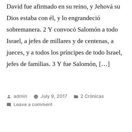
David fue afirmado en su reino, y Jehová su
Dios estaba con él, y lo engrandeció
sobremanera. 2 Y convocó Salomón a todo
Israel, a jefes de millares y de centenas, a
jueces, y a todos los príncipes de todo Israel,
jefes de familias. 3 Y fue Salomón, […]
Posted
Posted
admin
July 9, 2017
2 Crónicas
by
on
in
Leave a comment
2
Crónicas
1