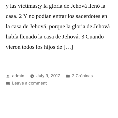
y las víctimas;y la gloria de Jehová llenó la
casa. 2 Y no podían entrar los sacerdotes en
la casa de Jehová, porque la gloria de Jehová
había llenado la casa de Jehová. 3 Cuando
vieron todos los hijos de […]
Posted
Posted
admin
July 9, 2017
2 Crónicas
by
on
in
Leave a comment
2
Crónicas
7