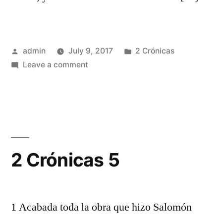
Posted
Posted
admin
July 9, 2017
2 Crónicas
by
on
in
Leave a comment
2
Crónicas
4
2 Crónicas 5
1 Acabada toda la obra que hizo Salomón