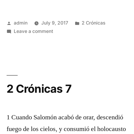
Posted
Posted
admin
July 9, 2017
2 Crónicas
by
on
in
Leave a comment
2
Crónicas
6
2 Crónicas 7
1 Cuando Salomón acabó de orar, descendió
fuego de los cielos, y consumió el holocausto