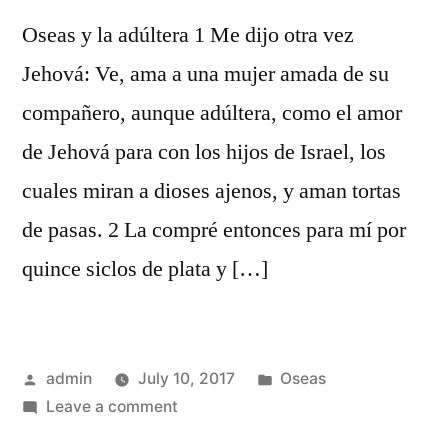
Oseas y la adúltera 1 Me dijo otra vez
Jehová: Ve, ama a una mujer amada de su
compañero, aunque adúltera, como el amor
de Jehová para con los hijos de Israel, los
cuales miran a dioses ajenos, y aman tortas
de pasas. 2 La compré entonces para mí por
quince siclos de plata y […]
Posted
Posted
admin
July 10, 2017
Oseas
by
on
in
Leave a comment
Oseas