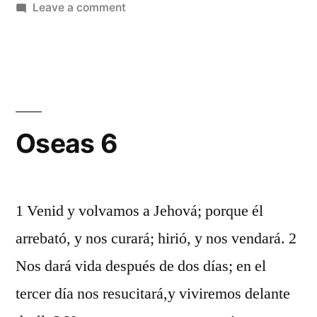
by
on
in
Leave a comment
Oseas
5
Oseas 6
1 Venid y volvamos a Jehová; porque él
arrebató, y nos curará; hirió, y nos vendará. 2
Nos dará vida después de dos días; en el
tercer día nos resucitará,y viviremos delante