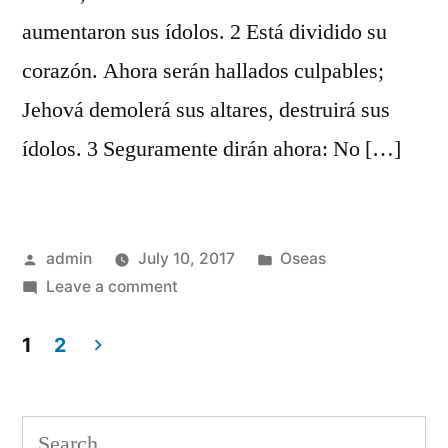
aumentaron sus ídolos. 2 Está dividido su
corazón. Ahora serán hallados culpables;
Jehová demolerá sus altares, destruirá sus
ídolos. 3 Seguramente dirán ahora: No […]
Posted
Posted
admin
July 10, 2017
Oseas
by
on
in
Leave a comment
Oseas
10
1
2
Posts
navigation
Search