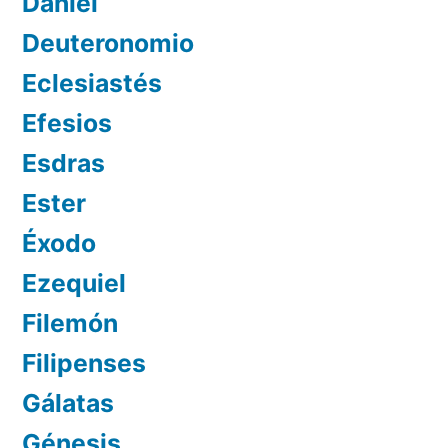
Daniel
Deuteronomio
Eclesiastés
Efesios
Esdras
Ester
Éxodo
Ezequiel
Filemón
Filipenses
Gálatas
Génesis