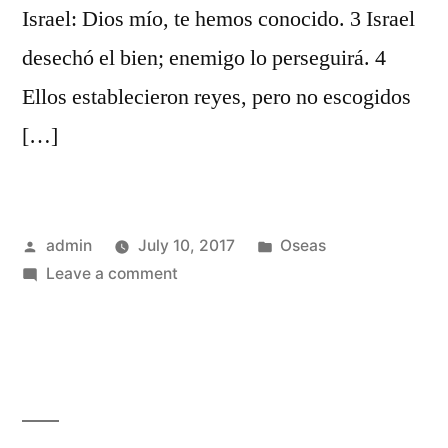
Israel: Dios mío, te hemos conocido. 3 Israel
desechó el bien; enemigo lo perseguirá. 4
Ellos establecieron reyes, pero no escogidos
[…]
Posted
Posted
admin
July 10, 2017
Oseas
by
on
in
Leave a comment
Oseas
8