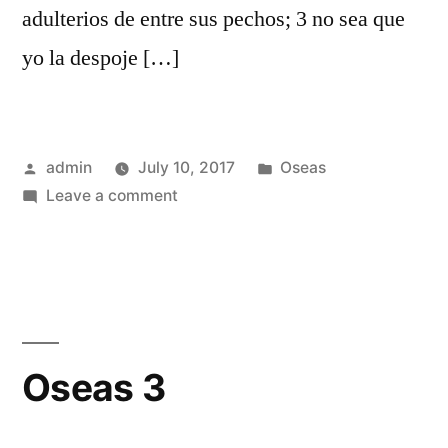
adulterios de entre sus pechos; 3 no sea que
yo la despoje […]
Posted
Posted
admin
July 10, 2017
Oseas
by
on
in
Leave a comment
Oseas
2
Oseas 3