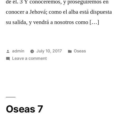
de él. 3 Y conoceremos, y proseguiremos en
conocer a Jehová; como el alba está dispuesta
su salida, y vendrá a nosotros como […]
Posted
Posted
admin
July 10, 2017
Oseas
by
on
in
Leave a comment
Oseas
6
Oseas 7