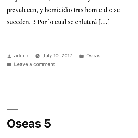
prevalecen, y homicidio tras homicidio se
suceden. 3 Por lo cual se enlutará […]
Posted
Posted
admin
July 10, 2017
Oseas
by
on
in
Leave a comment
Oseas
4
Oseas 5