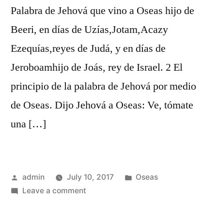
Palabra de Jehová que vino a Oseas hijo de
Beeri, en días de Uzías,Jotam,Acazy
Ezequías,reyes de Judá, y en días de
Jeroboamhijo de Joás, rey de Israel. 2 El
principio de la palabra de Jehová por medio
de Oseas. Dijo Jehová a Oseas: Ve, tómate
una […]
Posted
Posted
admin
July 10, 2017
Oseas
by
on
in
Leave a comment
Oseas