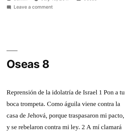
by
on
in
Leave a comment
Oseas
7
Oseas 8
Reprensión de la idolatría de Israel 1 Pon a tu
boca trompeta. Como águila viene contra la
casa de Jehová, porque traspasaron mi pacto,
y se rebelaron contra mi ley. 2 A mí clamará