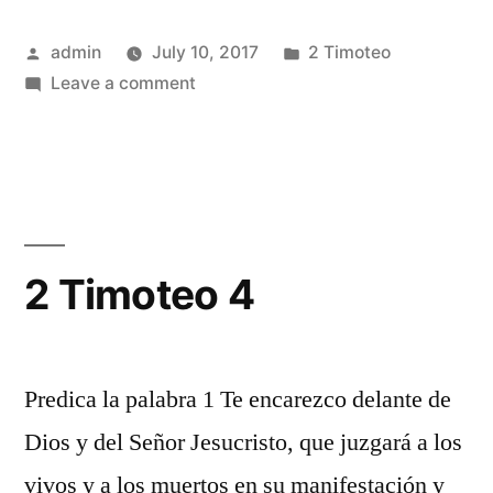
Posted
Posted
admin
July 10, 2017
2 Timoteo
by
on
in
Leave a comment
2
Timoteo
3
2 Timoteo 4
Predica la palabra 1 Te encarezco delante de
Dios y del Señor Jesucristo, que juzgará a los
vivos y a los muertos en su manifestación y