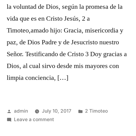
la voluntad de Dios, según la promesa de la
vida que es en Cristo Jesús, 2 a
Timoteo,amado hijo: Gracia, misericordia y
paz, de Dios Padre y de Jesucristo nuestro
Señor. Testificando de Cristo 3 Doy gracias a
Dios, al cual sirvo desde mis mayores con
limpia conciencia, […]
Posted
Posted
admin
July 10, 2017
2 Timoteo
by
on
in
Leave a comment
2