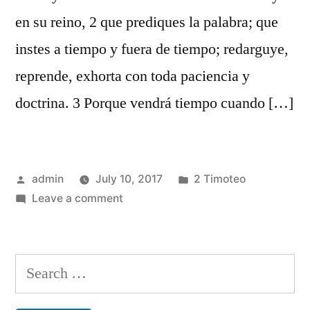
en su reino, 2 que prediques la palabra; que
instes a tiempo y fuera de tiempo; redarguye,
reprende, exhorta con toda paciencia y
doctrina. 3 Porque vendrá tiempo cuando […]
Posted
Posted
admin
July 10, 2017
2 Timoteo
by
on
in
Leave a comment
2
Timoteo
4
Search
for: