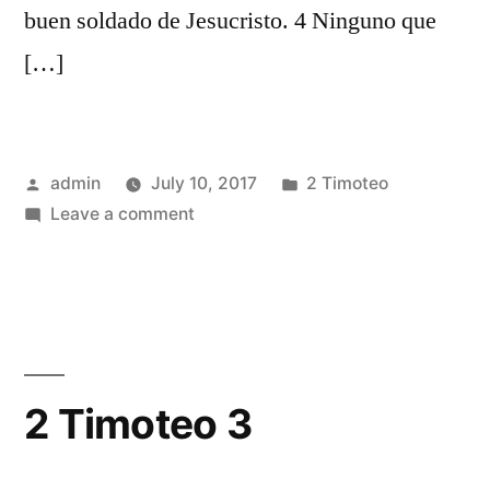
buen soldado de Jesucristo. 4 Ninguno que
[…]
Posted
Posted
admin
July 10, 2017
2 Timoteo
by
on
in
Leave a comment
2
Timoteo
2
2 Timoteo 3