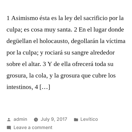
1 Asimismo ésta es la ley del sacrificio por la
culpa; es cosa muy santa. 2 En el lugar donde
degüellan el holocausto, degollarán la víctima
por la culpa; y rociará su sangre alrededor
sobre el altar. 3 Y de ella ofrecerá toda su
grosura, la cola, y la grosura que cubre los
intestinos, 4 […]
Posted
Posted
admin
July 9, 2017
Levítico
by
on
in
Leave a comment