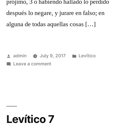
prójimo, 3 o habiendo hallado lo perdido
después lo negare, y jurare en falso; en
alguna de todas aquellas cosas […]
Posted
Posted
admin
July 9, 2017
Levítico
by
on
in
Leave a comment
Levítico
6
Levítico 7