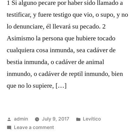
1 Si alguno pecare por haber sido llamado a
testificar, y fuere testigo que vio, o supo, y no
lo denunciare, él llevará su pecado. 2
Asimismo la persona que hubiere tocado
cualquiera cosa inmunda, sea cadáver de
bestia inmunda, o cadáver de animal
inmundo, o cadáver de reptil inmundo, bien
que no lo supiere, […]
Posted
Posted
admin
July 9, 2017
Levítico
by
on
in
Leave a comment
Levítico