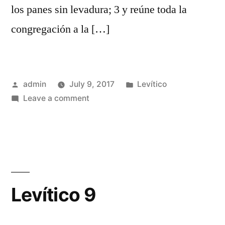
los panes sin levadura; 3 y reúne toda la
congregación a la […]
Posted
Posted
admin
July 9, 2017
Levítico
by
on
in
Leave a comment
Levítico
8
Levítico 9