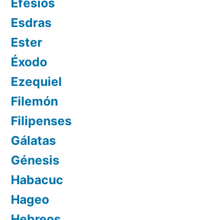
Efesios
Esdras
Ester
Éxodo
Ezequiel
Filemón
Filipenses
Gálatas
Génesis
Habacuc
Hageo
Hebreos