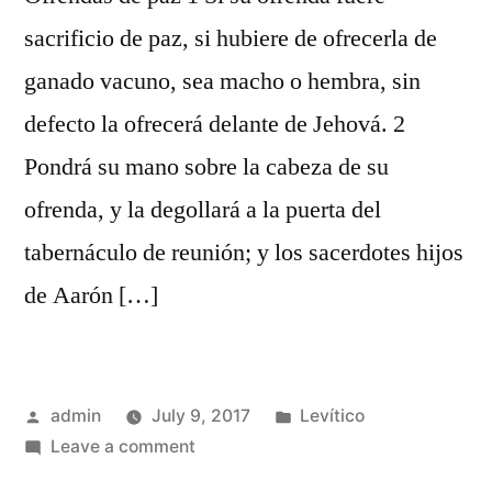
sacrificio de paz, si hubiere de ofrecerla de
ganado vacuno, sea macho o hembra, sin
defecto la ofrecerá delante de Jehová. 2
Pondrá su mano sobre la cabeza de su
ofrenda, y la degollará a la puerta del
tabernáculo de reunión; y los sacerdotes hijos
de Aarón […]
Posted
Posted
admin
July 9, 2017
Levítico
by
on
in
Leave a comment
Levítico