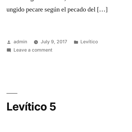
ungido pecare según el pecado del […]
Posted
Posted
admin
July 9, 2017
Levítico
by
on
in
Leave a comment
Levítico
4
Levítico 5