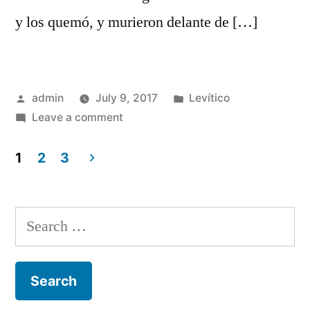
y los quemó, y murieron delante de […]
Posted
Posted
admin
July 9, 2017
Levítico
by
on
in
Leave a comment
Levítico
10
1
2
3
Posts
navigation
Search
for: