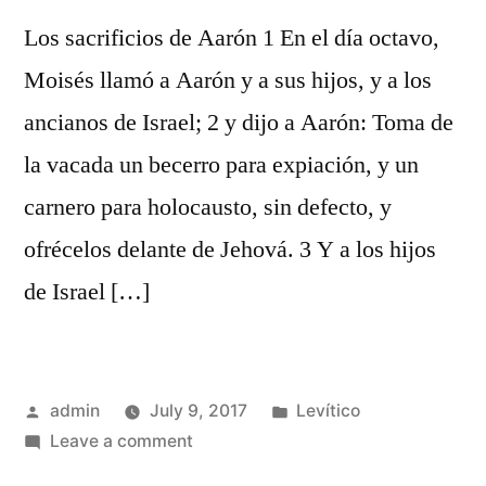
Los sacrificios de Aarón 1 En el día octavo,
Moisés llamó a Aarón y a sus hijos, y a los
ancianos de Israel; 2 y dijo a Aarón: Toma de
la vacada un becerro para expiación, y un
carnero para holocausto, sin defecto, y
ofrécelos delante de Jehová. 3 Y a los hijos
de Israel […]
Posted
Posted
admin
July 9, 2017
Levítico
by
on
in
Leave a comment
Levítico