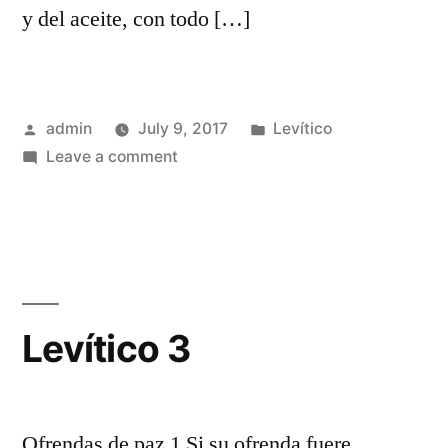
y del aceite, con todo […]
Posted
Posted
admin
July 9, 2017
Levítico
by
on
in
Leave a comment
Levítico
2
Levítico 3
Ofrendas de paz 1 Si su ofrenda fuere