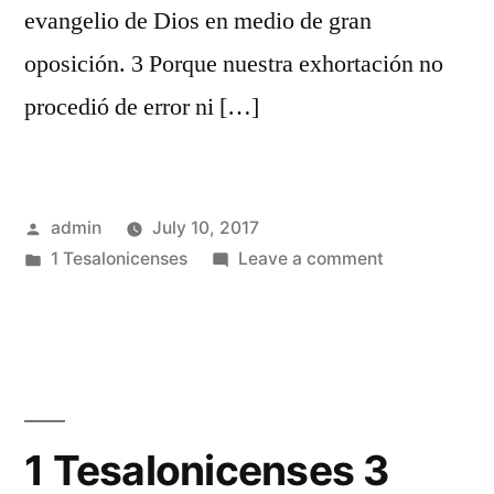
evangelio de Dios en medio de gran
oposición. 3 Porque nuestra exhortación no
procedió de error ni […]
Posted
admin
July 10, 2017
by
Posted
on
1 Tesalonicenses
Leave a comment
in
1
Tesalonicens
2
1 Tesalonicenses 3