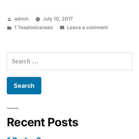
Posted
admin
July 10, 2017
by
Posted
on
1 Tesalonicenses
Leave a comment
in
1
Tesalonicens
5
Search
for:
Recent Posts