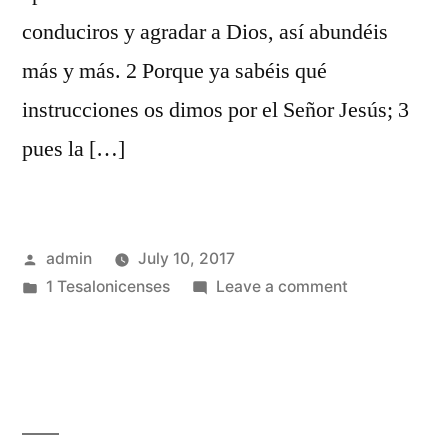
conduciros y agradar a Dios, así abundéis
más y más. 2 Porque ya sabéis qué
instrucciones os dimos por el Señor Jesús; 3
pues la […]
Posted
admin
July 10, 2017
by
Posted
on
1 Tesalonicenses
Leave a comment
in
1
Tesalonicens
4