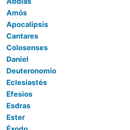
Abdías
Amós
Apocalipsis
Cantares
Colosenses
Daniel
Deuteronomio
Eclesiastés
Efesios
Esdras
Ester
Éxodo