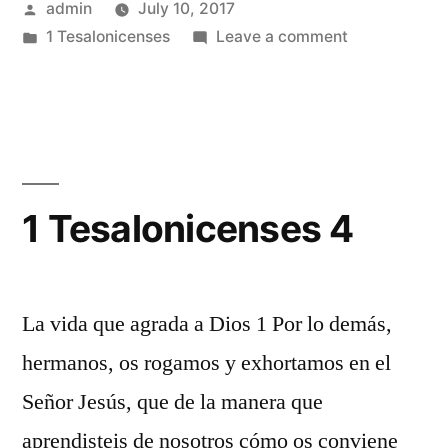
Posted
admin
July 10, 2017
by
Posted
on
1 Tesalonicenses
Leave a comment
in
1
Tesalonicens
3
1 Tesalonicenses 4
La vida que agrada a Dios 1 Por lo demás,
hermanos, os rogamos y exhortamos en el
Señor Jesús, que de la manera que
aprendisteis de nosotros cómo os conviene