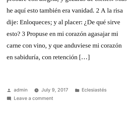
he aquí esto también era vanidad. 2 A la risa
dije: Enloqueces; y al placer: ¿De qué sirve
esto? 3 Propuse en mi corazón agasajar mi
carne con vino, y que anduviese mi corazón
en sabiduría, con retención […]
Posted
Posted
admin
July 9, 2017
Eclesiastés
by
on
in
Leave a comment
Eclesiastés
2