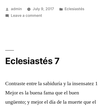
Posted
Posted
admin
July 9, 2017
Eclesiastés
by
on
in
Leave a comment
Eclesiastés
5
Eclesiastés 7
Contraste entre la sabiduría y la insensatez 1
Mejor es la buena fama que el buen
ungüento; y mejor el día de la muerte que el