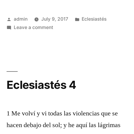
Posted
Posted
admin
July 9, 2017
Eclesiastés
by
on
in
Leave a comment
Eclesiastés
3
Eclesiastés 4
1 Me volví y vi todas las violencias que se
hacen debajo del sol; y he aquí las lágrimas