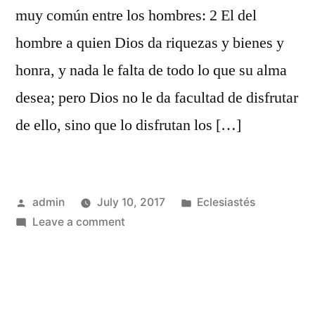
muy común entre los hombres: 2 El del
hombre a quien Dios da riquezas y bienes y
honra, y nada le falta de todo lo que su alma
desea; pero Dios no le da facultad de disfrutar
de ello, sino que lo disfrutan los […]
Posted
Posted
admin
July 10, 2017
Eclesiastés
by
on
in
Leave a comment
Eclesiastés
6