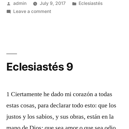
Posted
Posted
admin
July 9, 2017
Eclesiastés
by
on
in
Leave a comment
Eclesiastés
8
Eclesiastés 9
1 Ciertamente he dado mi corazón a todas
estas cosas, para declarar todo esto: que los
justos y los sabios, y sus obras, están en la
mano de Dios; que sea amor o que sea odio,