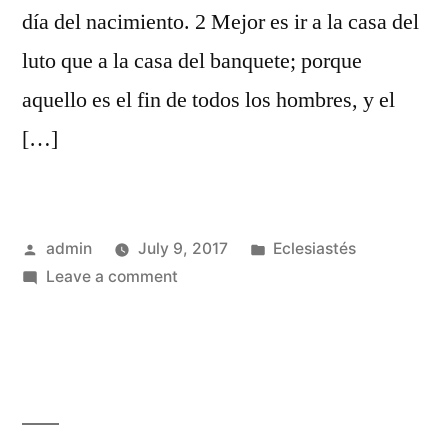
día del nacimiento. 2 Mejor es ir a la casa del
luto que a la casa del banquete; porque
aquello es el fin de todos los hombres, y el
[…]
Posted
Posted
admin
July 9, 2017
Eclesiastés
by
on
in
Leave a comment
Eclesiastés
7