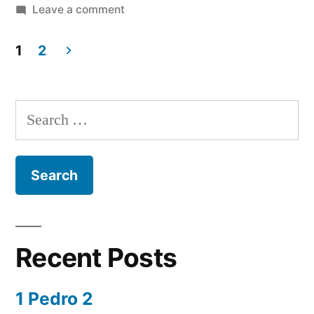
by
on
in
Leave a comment
Eclesiastés
10
1
2
Posts
navigation
Search
for:
Recent Posts
1 Pedro 2