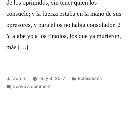
de los oprimidos, sin tener quien los
consuele; y la fuerza estaba en la mano de sus
opresores, y para ellos no había consolador. 2
Y alabé yo a los finados, los que ya murieron,
más […]
Posted
Posted
admin
July 9, 2017
Eclesiastés
by
on
in
Leave a comment
Eclesiastés
4