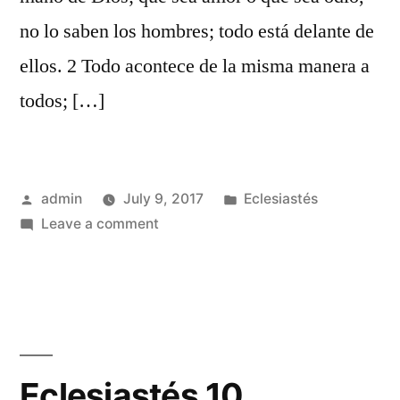
no lo saben los hombres; todo está delante de
ellos. 2 Todo acontece de la misma manera a
todos; […]
Posted
Posted
admin
July 9, 2017
Eclesiastés
by
on
in
Leave a comment
Eclesiastés
9
Eclesiastés 10