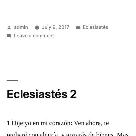
Posted
Posted
admin
July 9, 2017
Eclesiastés
by
on
in
Leave a comment
Eclesiastés
1
Eclesiastés 2
1 Dije yo en mi corazón: Ven ahora, te
probaré con alegría, y gozarás de bienes. Mas