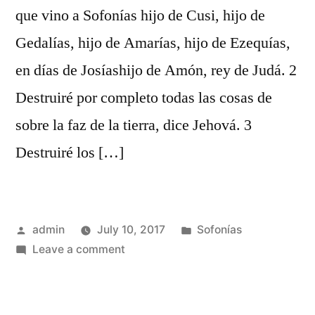
que vino a Sofonías hijo de Cusi, hijo de
Gedalías, hijo de Amarías, hijo de Ezequías,
en días de Josíashijo de Amón, rey de Judá. 2
Destruiré por completo todas las cosas de
sobre la faz de la tierra, dice Jehová. 3
Destruiré los […]
Posted
Posted
admin
July 10, 2017
Sofonías
by
on
in
Leave a comment
Sofonías
1