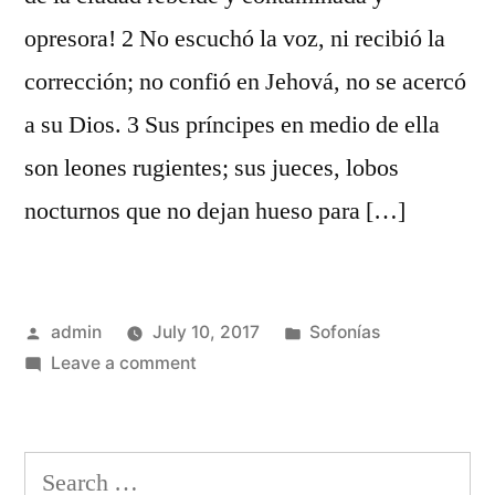
opresora! 2 No escuchó la voz, ni recibió la
corrección; no confió en Jehová, no se acercó
a su Dios. 3 Sus príncipes en medio de ella
son leones rugientes; sus jueces, lobos
nocturnos que no dejan hueso para […]
Posted
Posted
admin
July 10, 2017
Sofonías
by
on
in
Leave a comment
Sofonías
3
Search