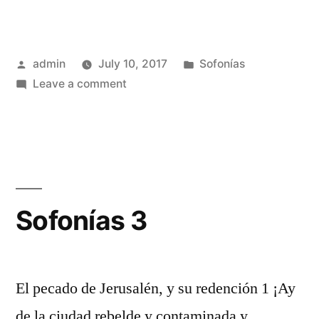
Posted
Posted
admin
July 10, 2017
Sofonías
by
on
in
Leave a comment
Sofonías
2
Sofonías 3
El pecado de Jerusalén, y su redención 1 ¡Ay
de la ciudad rebelde y contaminada y