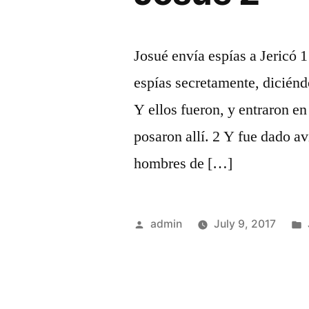
Josué envía espías a Jericó 
espías secretamente, diciéndo
Y ellos fueron, y entraron e
posaron allí. 2 Y fue dado av
hombres de […]
Posted
admin
July 9, 2017
by