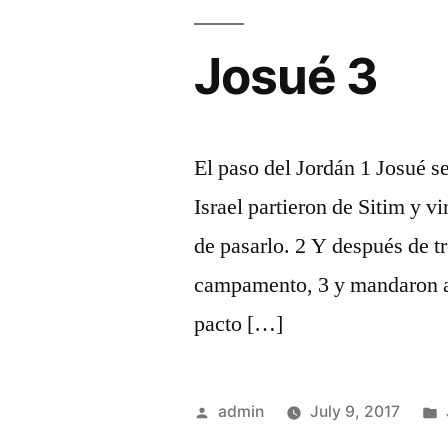
Josué 3
El paso del Jordán 1 Josué se
Israel partieron de Sitim y vi
de pasarlo. 2 Y después de tre
campamento, 3 y mandaron al
pacto […]
Posted
admin
July 9, 2017
by