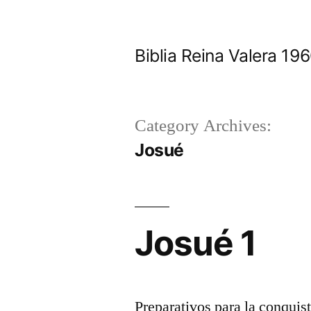
Skip
to
Biblia Reina Valera 1
content
Category Archives:
Josué
Josué 1
Preparativos para la conquis