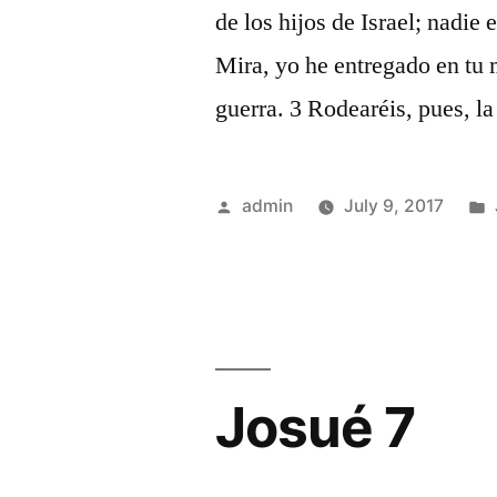
de los hijos de Israel; nadie 
Mira, yo he entregado en tu 
guerra. 3 Rodearéis, pues, l
Posted
admin
July 9, 2017
by
Josué 7