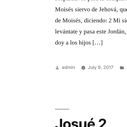
Moisés siervo de Jehová, que
de Moisés, diciendo: 2 Mi s
levántate y pasa este Jordán, 
doy a los hijos […]
Posted
admin
July 9, 2017
by
Josué 2