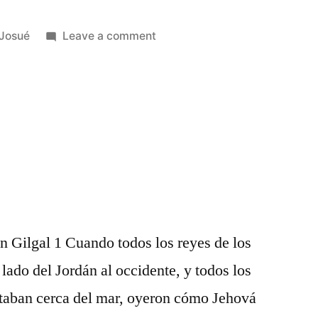
Posted
on
Josué
Leave a comment
in
Josué
4
en Gilgal 1 Cuando todos los reyes de los
lado del Jordán al occidente, y todos los
staban cerca del mar, oyeron cómo Jehová