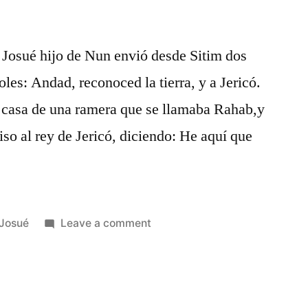
1 Josué hijo de Nun envió desde Sitim dos
les: Andad, reconoced la tierra, y a Jericó.
n casa de una ramera que se llamaba Rahab,y
iso al rey de Jericó, diciendo: He aquí que
Posted
on
Josué
Leave a comment
in
Josué
2