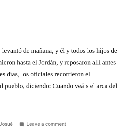
 levantó de mañana, y él y todos los hijos de
nieron hasta el Jordán, y reposaron allí antes
s días, los oficiales recorrieron el
 pueblo, diciendo: Cuando veáis el arca del
Posted
on
Josué
Leave a comment
in
Josué