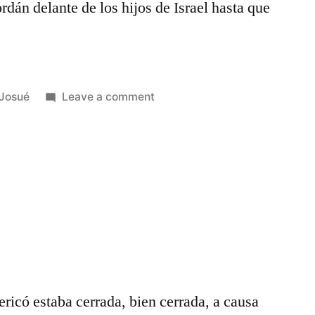
rdán delante de los hijos de Israel hasta que
Posted
on
Josué
Leave a comment
in
Josué
5
ericó estaba cerrada, bien cerrada, a causa