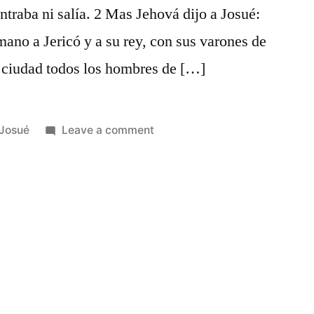
entraba ni salía. 2 Mas Jehová dijo a Josué:
mano a Jericó y a su rey, con sus varones de
a ciudad todos los hombres de […]
Posted
on
Josué
Leave a comment
in
Josué
6