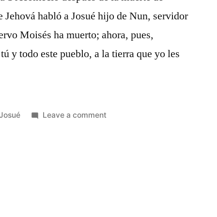
 Jehová habló a Josué hijo de Nun, servidor
iervo Moisés ha muerto; ahora, pues,
tú y todo este pueblo, a la tierra que yo les
Posted
on
Josué
Leave a comment
in
Josué
1