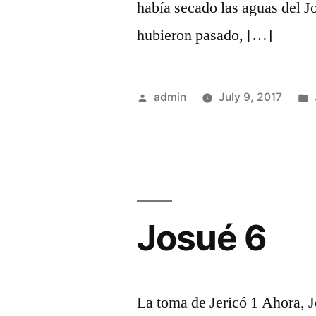
había secado las aguas del Jo
hubieron pasado, […]
Posted
admin
July 9, 2017
by
Josué 6
La toma de Jericó 1 Ahora, J