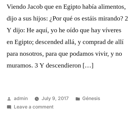
Viendo Jacob que en Egipto había alimentos,
dijo a sus hijos: ¿Por qué os estáis mirando? 2
Y dijo: He aquí, yo he oído que hay víveres
en Egipto; descended allá, y comprad de allí
para nosotros, para que podamos vivir, y no
muramos. 3 Y descendieron […]
Posted
Posted
admin
July 9, 2017
Génesis
by
on
in
Leave a comment
Génesis
42