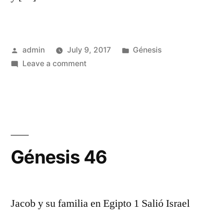
Posted
Posted
admin
July 9, 2017
Génesis
by
on
in
Leave a comment
Génesis
45
Génesis 46
Jacob y su familia en Egipto 1 Salió Israel