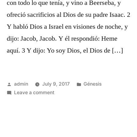
con todo lo que tenía, y vino a Beerseba, y
ofreció sacrificios al Dios de su padre Isaac. 2
Y habló Dios a Israel en visiones de noche, y
dijo: Jacob, Jacob. Y él respondió: Heme
aquí. 3 Y dijo: Yo soy Dios, el Dios de […]
Posted
Posted
admin
July 9, 2017
Génesis
by
on
in
Leave a comment
Génesis
46