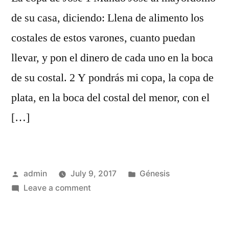
de su casa, diciendo: Llena de alimento los
costales de estos varones, cuanto puedan
llevar, y pon el dinero de cada uno en la boca
de su costal. 2 Y pondrás mi copa, la copa de
plata, en la boca del costal del menor, con el
[…]
Posted
Posted
admin
July 9, 2017
Génesis
by
on
in
Leave a comment
Génesis
44