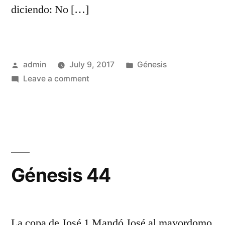
diciendo: No […]
Posted
Posted
admin
July 9, 2017
Génesis
by
on
in
Leave a comment
Génesis
43
Génesis 44
La copa de José 1 Mandó José al mayordomo