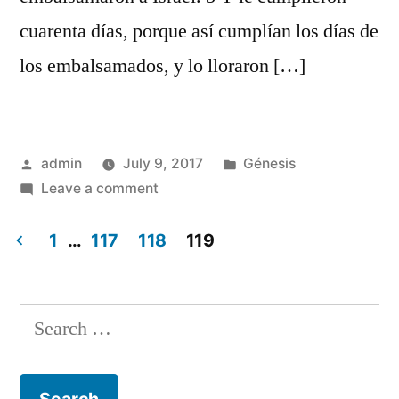
cuarenta días, porque así cumplían los días de
los embalsamados, y lo lloraron […]
Posted
Posted
admin
July 9, 2017
Génesis
by
on
in
Leave a comment
Génesis
50
1
…
117
118
119
Posts
navigation
Search
for: