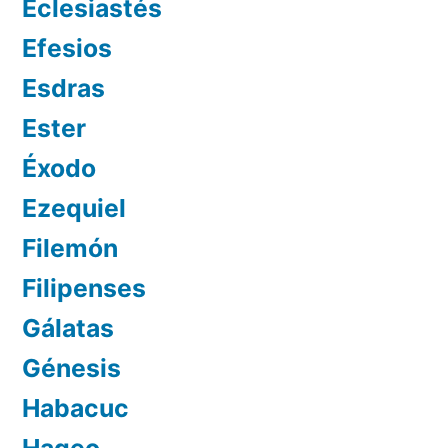
Eclesiastés
Efesios
Esdras
Ester
Éxodo
Ezequiel
Filemón
Filipenses
Gálatas
Génesis
Habacuc