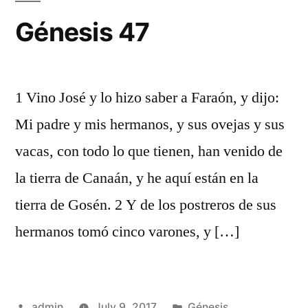
Génesis 47
1 Vino José y lo hizo saber a Faraón, y dijo:
Mi padre y mis hermanos, y sus ovejas y sus
vacas, con todo lo que tienen, han venido de
la tierra de Canaán, y he aquí están en la
tierra de Gosén. 2 Y de los postreros de sus
hermanos tomó cinco varones, y […]
Posted
Posted
admin
July 9, 2017
Génesis