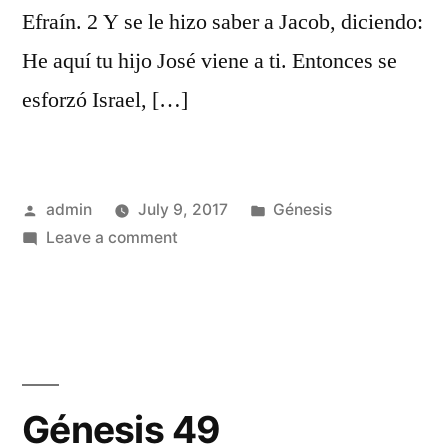
Efraín. 2 Y se le hizo saber a Jacob, diciendo:
He aquí tu hijo José viene a ti. Entonces se
esforzó Israel, […]
Posted
Posted
admin
July 9, 2017
Génesis
by
on
in
Leave a comment
Génesis
48
Génesis 49