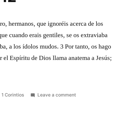
ro, hermanos, que ignoréis acerca de los
que cuando erais gentiles, se os extraviaba
ba, a los ídolos mudos. 3 Por tanto, os hago
r el Espíritu de Dios llama anatema a Jesús;
Posted
on
1 Corintios
Leave a comment
in
1
Corintios
12