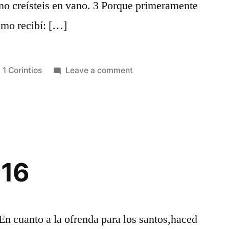
i no creísteis en vano. 3 Porque primeramente
smo recibí: […]
Posted
on
1 Corintios
Leave a comment
in
1
Corintios
15
 16
 En cuanto a la ofrenda para los santos,haced