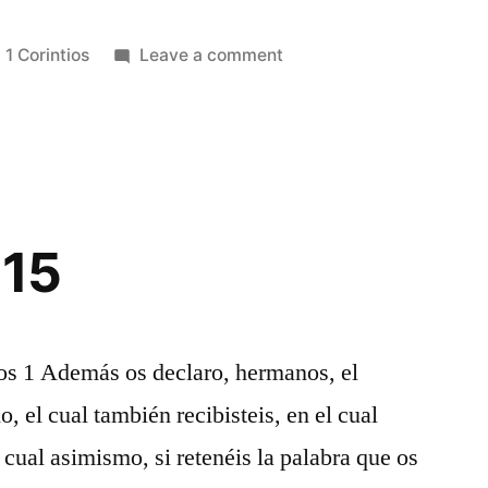
Posted
on
1 Corintios
Leave a comment
in
1
Corintios
14
 15
tos 1 Además os declaro, hermanos, el
, el cual también recibisteis, en el cual
 cual asimismo, si retenéis la palabra que os