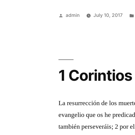
Posted
admin
July 10, 2017
by
1 Corintios
La resurrección de los muer
evangelio que os he predicado
también perseveráis; 2 por el