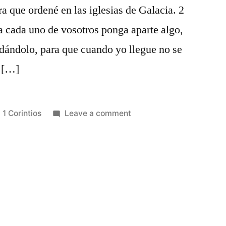
a que ordené en las iglesias de Galacia. 2
a cada uno de vosotros ponga aparte algo,
dándolo, para que cuando yo llegue no se
3 […]
Posted
on
1 Corintios
Leave a comment
in
1
Corintios
16