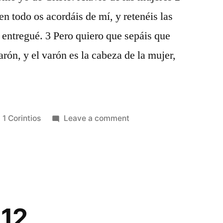
n todo os acordáis de mí, y retenéis las
s entregué. 3 Pero quiero que sepáis que
arón, y el varón es la cabeza de la mujer,
Posted
on
1 Corintios
Leave a comment
in
1
Corintios
11
 12