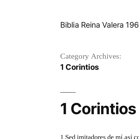
Skip
to
Biblia Reina Valera 1
content
Category Archives:
1 Corintios
1 Corintios
1 Sed imitadores de mí,así c