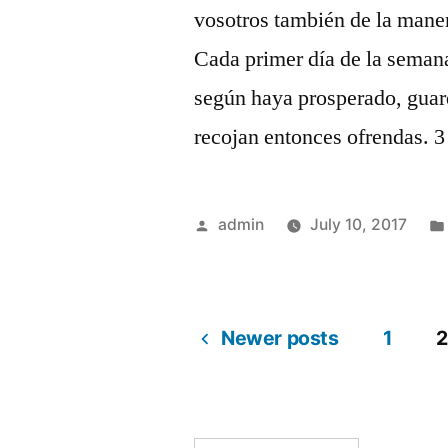
vosotros también de la maner
Cada primer día de la seman
según haya prosperado, guar
recojan entonces ofrendas. 
Posted
admin
July 10, 2017
by
Newer posts
1
2
Posts
navigation