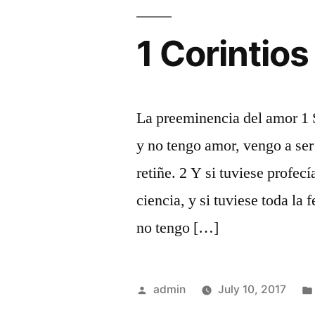
1 Corintios
La preeminencia del amor 1 
y no tengo amor, vengo a se
retiñe. 2 Y si tuviese profecí
ciencia, y si tuviese toda la
no tengo […]
Posted
admin
July 10, 2017
by