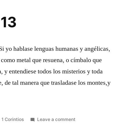
 13
Si yo hablase lenguas humanas y angélicas,
r como metal que resuena, o címbalo que
a, y entendiese todos los misterios y toda
 fe, de tal manera que trasladase los montes,y
Posted
on
1 Corintios
Leave a comment
in
1