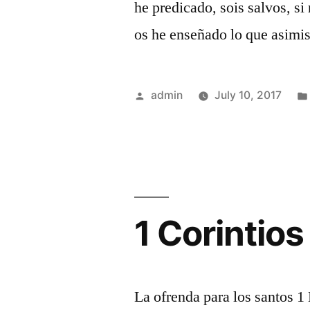
he predicado, sois salvos, s
os he enseñado lo que asimi
Posted
admin
July 10, 2017
by
1 Corintios
La ofrenda para los santos 1