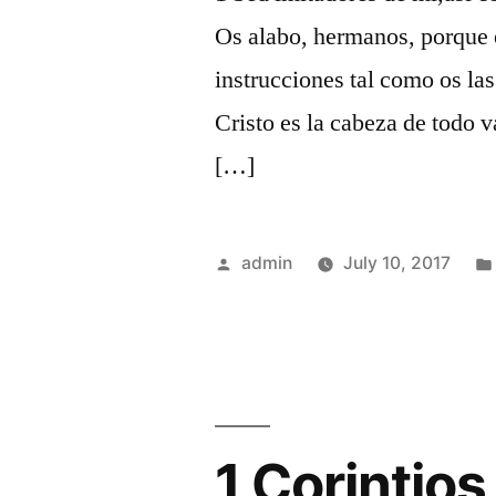
Os alabo, hermanos, porque e
instrucciones tal como os la
Cristo es la cabeza de todo v
[…]
Posted
admin
July 10, 2017
by
1 Corintios