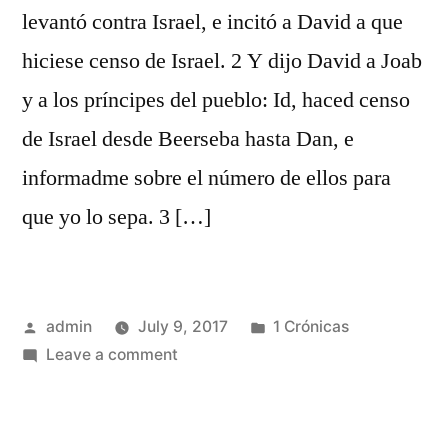
levantó contra Israel, e incitó a David a que
hiciese censo de Israel. 2 Y dijo David a Joab
y a los príncipes del pueblo: Id, haced censo
de Israel desde Beerseba hasta Dan, e
informadme sobre el número de ellos para
que yo lo sepa. 3 […]
Posted
Posted
admin
July 9, 2017
1 Crónicas
by
on
in
Leave a comment
1
Crónicas
21