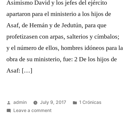
Asimismo David y los jefes del ejército
apartaron para el ministerio a los hijos de
Asaf, de Hemán y de Jedutún, para que
profetizasen con arpas, salterios y címbalos;
y el número de ellos, hombres idóneos para la
obra de su ministerio, fue: 2 De los hijos de
Asaf: […]
Posted
Posted
admin
July 9, 2017
1 Crónicas
by
on
in
Leave a comment
1
Crónicas