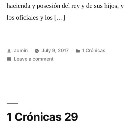
hacienda y posesión del rey y de sus hijos, y
los oficiales y los […]
Posted
Posted
admin
July 9, 2017
1 Crónicas
by
on
in
Leave a comment
1
Crónicas
28
1 Crónicas 29