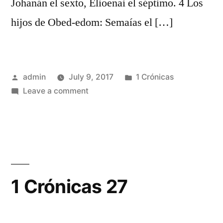
Johanán el sexto, Elioenai el séptimo. 4 Los
hijos de Obed-edom: Semaías el […]
Posted
Posted
admin
July 9, 2017
1 Crónicas
by
on
in
Leave a comment
1
Crónicas
26
1 Crónicas 27