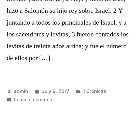
hizo a Salomón su hijo rey sobre Israel. 2 Y
juntando a todos los principales de Israel, y a
los sacerdotes y levitas, 3 fueron contados los
levitas de treinta años arriba; y fue el número
de ellos por […]
Posted
Posted
admin
July 9, 2017
1 Crónicas
by
on
in
Leave a comment
1
Crónicas
23