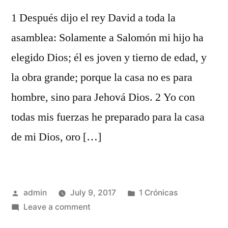
1 Después dijo el rey David a toda la
asamblea: Solamente a Salomón mi hijo ha
elegido Dios; él es joven y tierno de edad, y
la obra grande; porque la casa no es para
hombre, sino para Jehová Dios. 2 Yo con
todas mis fuerzas he preparado para la casa
de mi Dios, oro […]
Posted
Posted
admin
July 9, 2017
1 Crónicas
by
on
in
Leave a comment
1