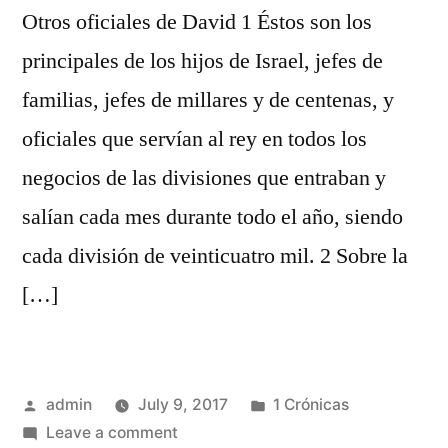
Otros oficiales de David 1 Éstos son los
principales de los hijos de Israel, jefes de
familias, jefes de millares y de centenas, y
oficiales que servían al rey en todos los
negocios de las divisiones que entraban y
salían cada mes durante todo el año, siendo
cada división de veinticuatro mil. 2 Sobre la
[…]
Posted
Posted
admin
July 9, 2017
1 Crónicas
by
on
in
Leave a comment