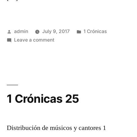
Posted
Posted
admin
July 9, 2017
1 Crónicas
by
on
in
Leave a comment
1
Crónicas
24
1 Crónicas 25
Distribución de músicos y cantores 1