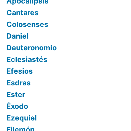
Apocalipsis
Cantares
Colosenses
Daniel
Deuteronomio
Eclesiastés
Efesios
Esdras
Ester
Éxodo
Ezequiel
Filemón