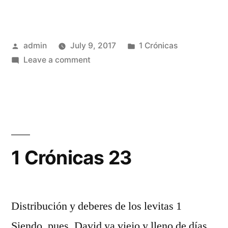
Posted
Posted
admin
July 9, 2017
1 Crónicas
by
on
in
Leave a comment
1
Crónicas
22
1 Crónicas 23
Distribución y deberes de los levitas 1
Siendo, pues, David ya viejo y lleno de días,