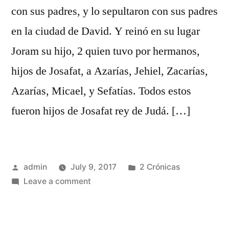
con sus padres, y lo sepultaron con sus padres
en la ciudad de David. Y reinó en su lugar
Joram su hijo, 2 quien tuvo por hermanos,
hijos de Josafat, a Azarías, Jehiel, Zacarías,
Azarías, Micael, y Sefatías. Todos estos
fueron hijos de Josafat rey de Judá. […]
Posted
Posted
admin
July 9, 2017
2 Crónicas
by
on
in
Leave a comment
2
Crónicas
21