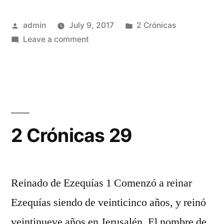
Posted
Posted
admin
July 9, 2017
2 Crónicas
by
on
in
Leave a comment
2
Crónicas
28
2 Crónicas 29
Reinado de Ezequías 1 Comenzó a reinar
Ezequías siendo de veinticinco años, y reinó
veintinueve años en Jerusalén. El nombre de