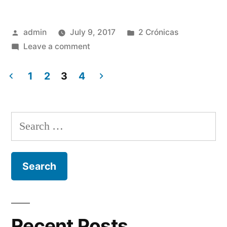
Posted
Posted
admin
July 9, 2017
2 Crónicas
by
on
in
Leave a comment
2
Crónicas
1
2
3
4
30
Posts
navigation
Search
for:
Recent Posts