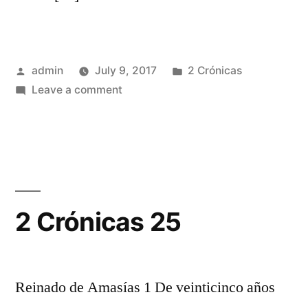
Posted
Posted
admin
July 9, 2017
2 Crónicas
by
on
in
Leave a comment
2
Crónicas
24
2 Crónicas 25
Reinado de Amasías 1 De veinticinco años