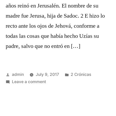
años reinó en Jerusalén. El nombre de su
madre fue Jerusa, hija de Sadoc. 2 E hizo lo
recto ante los ojos de Jehová, conforme a
todas las cosas que había hecho Uzías su
padre, salvo que no entró en […]
Posted
Posted
admin
July 9, 2017
2 Crónicas
by
on
in
Leave a comment
2
Crónicas
27