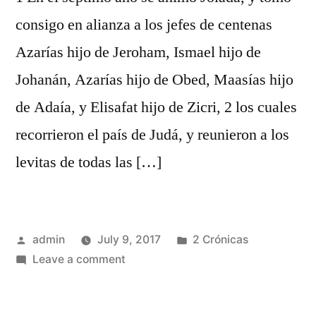
consigo en alianza a los jefes de centenas
Azarías hijo de Jeroham, Ismael hijo de
Johanán, Azarías hijo de Obed, Maasías hijo
de Adaía, y Elisafat hijo de Zicri, 2 los cuales
recorrieron el país de Judá, y reunieron a los
levitas de todas las […]
Posted
Posted
admin
July 9, 2017
2 Crónicas
by
on
in
Leave a comment
2
Crónicas