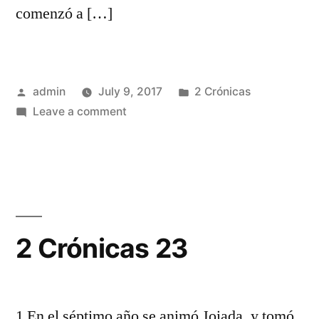
comenzó a […]
Posted
Posted
admin
July 9, 2017
2 Crónicas
by
on
in
Leave a comment
2
Crónicas
22
2 Crónicas 23
1 En el séptimo año se animó Joiada, y tomó