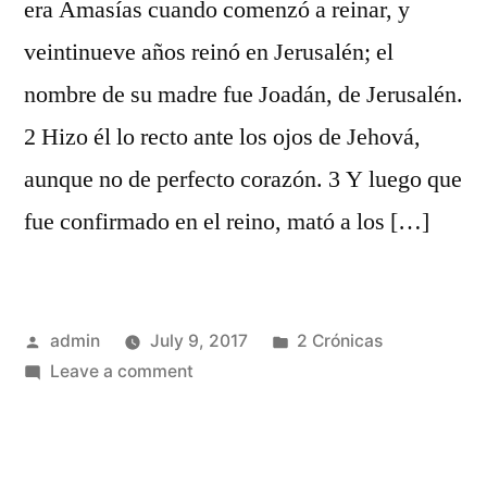
era Amasías cuando comenzó a reinar, y
veintinueve años reinó en Jerusalén; el
nombre de su madre fue Joadán, de Jerusalén.
2 Hizo él lo recto ante los ojos de Jehová,
aunque no de perfecto corazón. 3 Y luego que
fue confirmado en el reino, mató a los […]
Posted
Posted
admin
July 9, 2017
2 Crónicas
by
on
in
Leave a comment
2
Crónicas
25