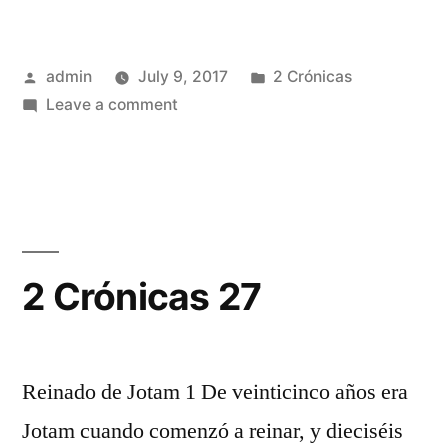
Posted
Posted
admin
July 9, 2017
2 Crónicas
by
on
in
Leave a comment
2
Crónicas
26
2 Crónicas 27
Reinado de Jotam 1 De veinticinco años era
Jotam cuando comenzó a reinar, y dieciséis