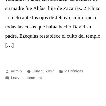
su madre fue Abías, hija de Zacarías. 2 E hizo
lo recto ante los ojos de Jehová, conforme a
todas las cosas que había hecho David su
padre. Ezequías restablece el culto del templo
[…]
Posted
Posted
admin
July 9, 2017
2 Crónicas
by
on
in
Leave a comment
2
Crónicas
29