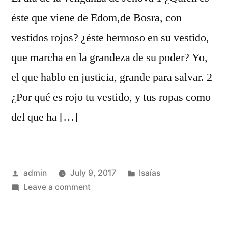
éste que viene de Edom,de Bosra, con
vestidos rojos? ¿éste hermoso en su vestido,
que marcha en la grandeza de su poder? Yo,
el que hablo en justicia, grande para salvar. 2
¿Por qué es rojo tu vestido, y tus ropas como
del que ha […]
Posted
Posted
admin
July 9, 2017
Isaías
by
on
in
Leave a comment
Isaías
63