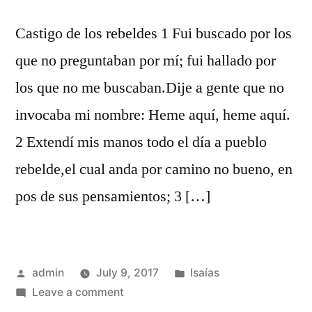
Castigo de los rebeldes 1 Fui buscado por los
que no preguntaban por mí; fui hallado por
los que no me buscaban.Dije a gente que no
invocaba mi nombre: Heme aquí, heme aquí.
2 Extendí mis manos todo el día a pueblo
rebelde,el cual anda por camino no bueno, en
pos de sus pensamientos; 3 […]
Posted
Posted
admin
July 9, 2017
Isaías
by
on
in
Leave a comment
Isaías