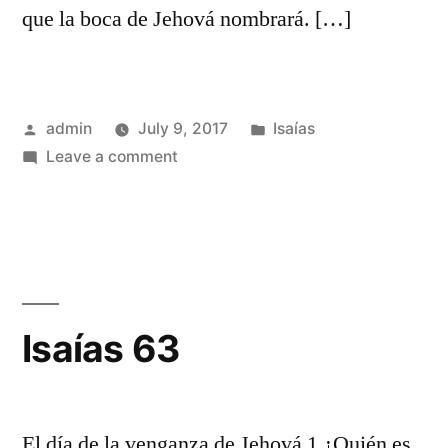
que la boca de Jehová nombrará. […]
Posted
Posted
admin
July 9, 2017
Isaías
by
on
in
Leave a comment
Isaías
62
Isaías 63
El día de la venganza de Jehová 1 ¿Quién es