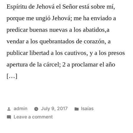
Espíritu de Jehová el Señor está sobre mí,
porque me ungió Jehová; me ha enviado a
predicar buenas nuevas a los abatidos,a
vendar a los quebrantados de corazón, a
publicar libertad a los cautivos, y a los presos
apertura de la cárcel; 2 a proclamar el año
[…]
Posted
Posted
admin
July 9, 2017
Isaías
by
on
in
Leave a comment
Isaías