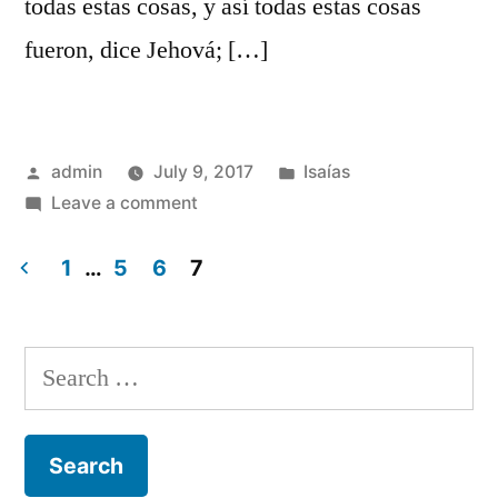
todas estas cosas, y así todas estas cosas
fueron, dice Jehová; […]
Posted
Posted
admin
July 9, 2017
Isaías
by
on
in
Leave a comment
Isaías
66
1
…
5
6
7
Posts
navigation
Search
for: