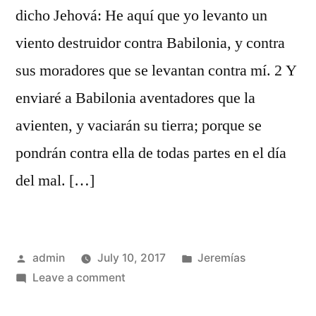
dicho Jehová: He aquí que yo levanto un
viento destruidor contra Babilonia, y contra
sus moradores que se levantan contra mí. 2 Y
enviaré a Babilonia aventadores que la
avienten, y vaciarán su tierra; porque se
pondrán contra ella de todas partes en el día
del mal. […]
Posted
Posted
admin
July 10, 2017
Jeremías
by
on
in
Leave a comment
Jeremías