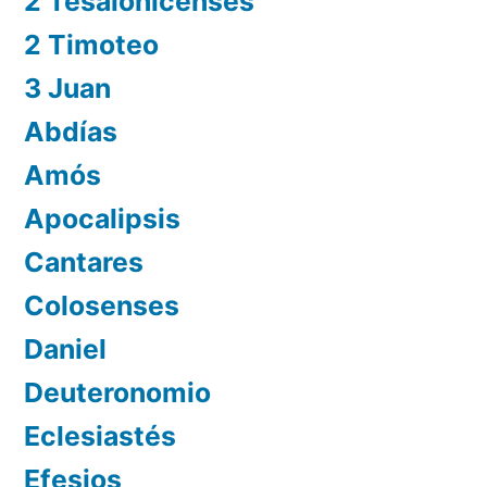
2 Tesalonicenses
2 Timoteo
3 Juan
Abdías
Amós
Apocalipsis
Cantares
Colosenses
Daniel
Deuteronomio
Eclesiastés
Efesios