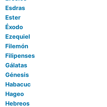
Esdras
Ester
Éxodo
Ezequiel
Filemón
Filipenses
Gálatas
Génesis
Habacuc
Hageo
Hebreos