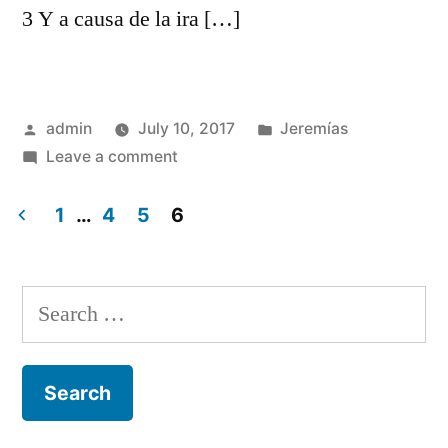
3 Y a causa de la ira […]
Posted
Posted
admin
July 10, 2017
Jeremías
by
on
in
Leave a comment
Jeremías
52
1
…
4
5
6
Posts
navigation
Search
for: