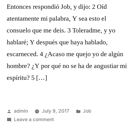
Entonces respondió Job, y dijo: 2 Oíd
atentamente mi palabra, Y sea esto el
consuelo que me deis. 3 Toleradme, y yo
hablaré; Y después que haya hablado,
escarneced. 4 ¿Acaso me quejo yo de algún
hombre? ¿Y por qué no se ha de angustiar mi
espíritu? 5 […]
Posted
Posted
admin
July 9, 2017
Job
by
on
in
Leave a comment
Job