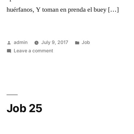
huérfanos, Y toman en prenda el buey […]
Posted
Posted
admin
July 9, 2017
Job
by
on
in
Leave a comment
Job
24
Job 25