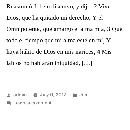
Reasumió Job su discurso, y dijo: 2 Vive
Dios, que ha quitado mi derecho, Y el
Omnipotente, que amargó el alma mía, 3 Que
todo el tiempo que mi alma esté en mí, Y
haya hálito de Dios en mis narices, 4 Mis
labios no hablarán iniquidad, […]
Posted
Posted
admin
July 9, 2017
Job
by
on
in
Leave a comment
Job
27