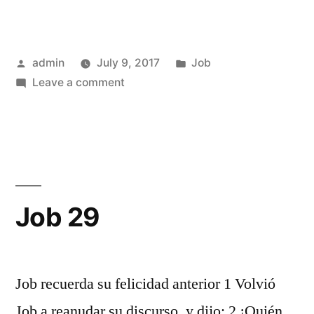
Posted
Posted
admin
July 9, 2017
Job
by
on
in
Leave a comment
Job
28
Job 29
Job recuerda su felicidad anterior 1 Volvió
Job a reanudar su discurso, y dijo: 2 ¡Quién