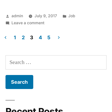
Posted
Posted
admin
July 9, 2017
Job
by
on
in
Leave a comment
Job
30
1
2
3
4
5
Posts
navigation
Search
for:
Recent Posts