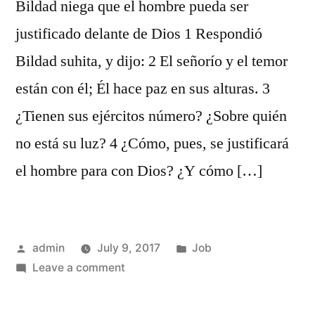
Bildad niega que el hombre pueda ser
justificado delante de Dios 1 Respondió
Bildad suhita, y dijo: 2 El señorío y el temor
están con él; Él hace paz en sus alturas. 3
¿Tienen sus ejércitos número? ¿Sobre quién
no está su luz? 4 ¿Cómo, pues, se justificará
el hombre para con Dios? ¿Y cómo […]
Posted
Posted
admin
July 9, 2017
Job
by
on
in
Leave a comment
Job
25