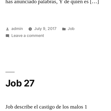
has anunciado palabras, Y de quién es […]
Posted
Posted
admin
July 9, 2017
Job
by
on
in
Leave a comment
Job
26
Job 27
Job describe el castigo de los malos 1