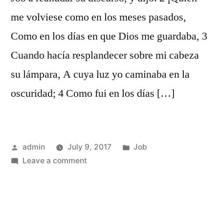
me volviese como en los meses pasados,
Como en los días en que Dios me guardaba, 3
Cuando hacía resplandecer sobre mi cabeza
su lámpara, A cuya luz yo caminaba en la
oscuridad; 4 Como fui en los días […]
Posted
Posted
admin
July 9, 2017
Job
by
on
in
Leave a comment
Job
29