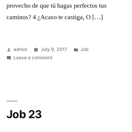
provecho de que tú hagas perfectos tus
caminos? 4 ¿Acaso te castiga, O […]
Posted
Posted
admin
July 9, 2017
Job
by
on
in
Leave a comment
Job
22
Job 23