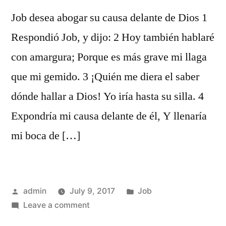
Job desea abogar su causa delante de Dios 1
Respondió Job, y dijo: 2 Hoy también hablaré
con amargura; Porque es más grave mi llaga
que mi gemido. 3 ¡Quién me diera el saber
dónde hallar a Dios! Yo iría hasta su silla. 4
Expondría mi causa delante de él, Y llenaría
mi boca de […]
Posted
Posted
admin
July 9, 2017
Job
by
on
in
Leave a comment
Job