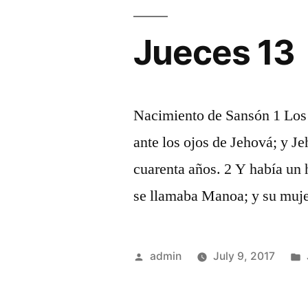
Jueces 13
Nacimiento de Sansón 1 Los h
ante los ojos de Jehová; y Je
cuarenta años. 2 Y había un 
se llamaba Manoa; y su mujer
Posted
admin
July 9, 2017
by