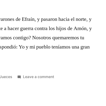
arones de Efraín, y pasaron hacia el norte, y
ste a hacer guerra contra los hijos de Amón, y
éramos contigo? Nosotros quemaremos tu
respondió: Yo y mi pueblo teníamos una gran
Posted
on
Jueces
Leave a comment
in
Jueces
12