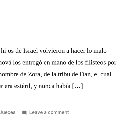
ijos de Israel volvieron a hacer lo malo
hová los entregó en mano de los filisteos por
hombre de Zora, de la tribu de Dan, el cual
 era estéril, y nunca había […]
Posted
on
Jueces
Leave a comment
in
Jueces
13