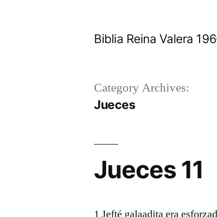
Skip
to
Biblia Reina Valera 1
content
Category Archives:
Jueces
Jueces 11
1 Jefté galaadita era esforza