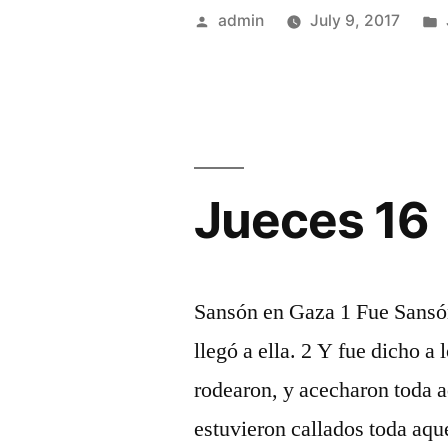
Posted
admin
July 9, 2017
by
Jueces 16
Sansón en Gaza 1 Fue Sansón 
llegó a ella. 2 Y fue dicho a
rodearon, y acecharon toda aq
estuvieron callados toda aqu