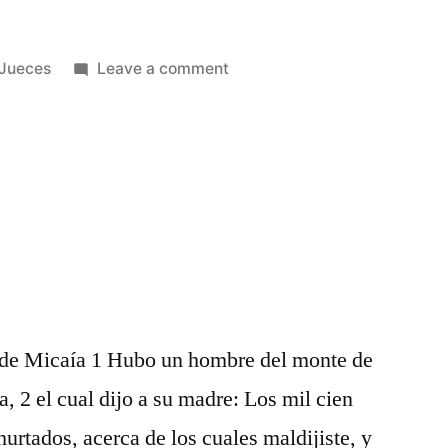
Posted
on
Jueces
Leave a comment
in
Jueces
16
 de Micaía 1 Hubo un hombre del monte de
, 2 el cual dijo a su madre: Los mil cien
 hurtados, acerca de los cuales maldijiste, y