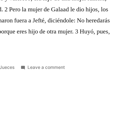
d. 2 Pero la mujer de Galaad le dio hijos, los
haron fuera a Jefté, diciéndole: No heredarás
porque eres hijo de otra mujer. 3 Huyó, pues,
Posted
on
Jueces
Leave a comment
in
Jueces
11