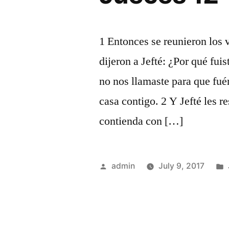
1 Entonces se reunieron los v
dijeron a Jefté: ¿Por qué fui
no nos llamaste para que fu
casa contigo. 2 Y Jefté les 
contienda con […]
Posted
admin
July 9, 2017
by