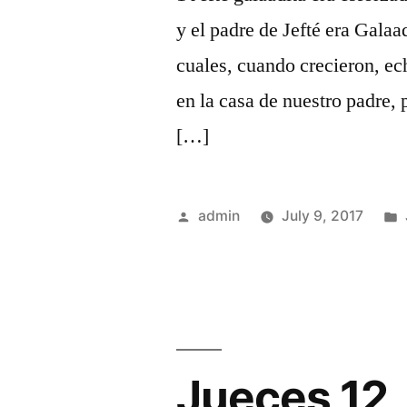
y el padre de Jefté era Galaa
cuales, cuando crecieron, ec
en la casa de nuestro padre, 
[…]
Posted
admin
July 9, 2017
by
Jueces 12