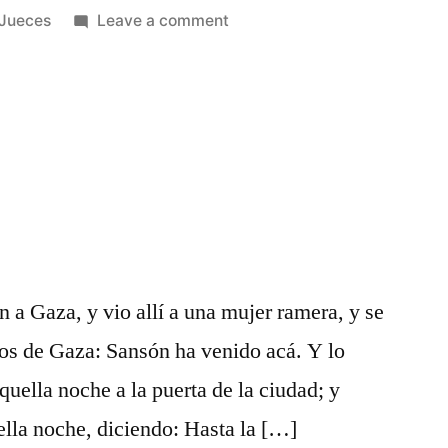
Posted
on
Jueces
Leave a comment
in
Jueces
15
a Gaza, y vio allí a una mujer ramera, y se
 los de Gaza: Sansón ha venido acá. Y lo
uella noche a la puerta de la ciudad; y
ella noche, diciendo: Hasta la […]