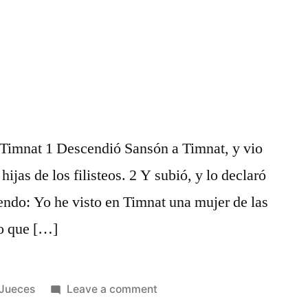
e Timnat 1 Descendió Sansón a Timnat, y vio
ijas de los filisteos. 2 Y subió, y lo declaró
iendo: Yo he visto en Timnat una mujer de las
go que […]
Posted
on
Jueces
Leave a comment
in
Jueces