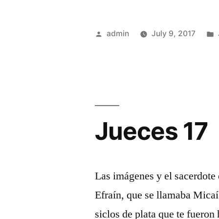
Posted
admin
July 9, 2017
by
Jueces 17
Las imágenes y el sacerdote
Efraín, que se llamaba Micaía
siclos de plata que te fueron