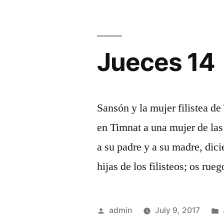
Jueces 14
Sansón y la mujer filistea d
en Timnat a una mujer de las h
a su padre y a su madre, dic
hijas de los filisteos; os rue
Posted
admin
July 9, 2017
by