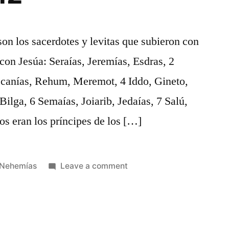
son los sacerdotes y levitas que subieron con
 con Jesúa: Seraías, Jeremías, Esdras, 2
ecanías, Rehum, Meremot, 4 Iddo, Gineto,
ilga, 6 Semaías, Joiarib, Jedaías, 7 Salú,
os eran los príncipes de los […]
Posted
on
Nehemías
Leave a comment
in
Nehemías
12