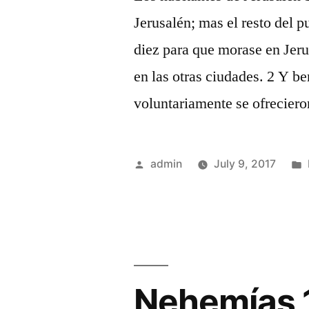
Jerusalén; mas el resto del p
diez para que morase en Jerus
en las otras ciudades. 2 Y be
voluntariamente se ofrecier
Posted
admin
July 9, 2017
by
Nehemías 