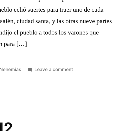
ueblo echó suertes para traer uno de cada
alén, ciudad santa, y las otras nueve partes
ndijo el pueblo a todos los varones que
on para […]
Posted
on
Nehemías
Leave a comment
in
Nehemías
11
12