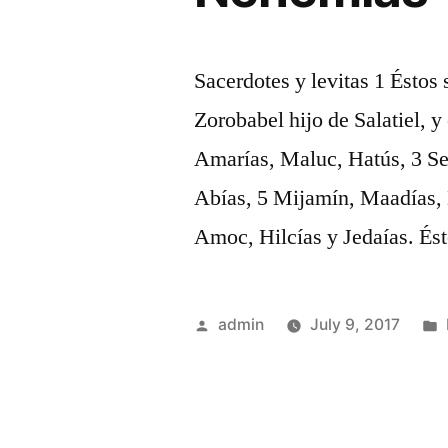
Sacerdotes y levitas 1 Éstos 
Zorobabel hijo de Salatiel, y
Amarías, Maluc, Hatús, 3 S
Abías, 5 Mijamín, Maadías, B
Amoc, Hilcías y Jedaías. Ést
Posted
admin
July 9, 2017
by