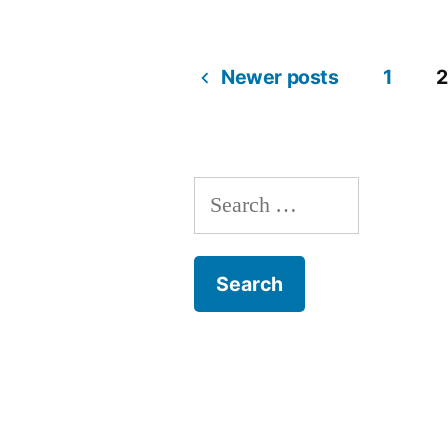
Newer posts
1
2
Posts
navigation
Search
for: