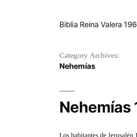
Skip
to
Biblia Reina Valera 1
content
Category Archives:
Nehemías
Nehemías 
Los habitantes de Jerusalén 