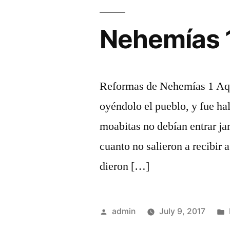
Nehemías 
Reformas de Nehemías 1 Aque
oyéndolo el pueblo, y fue hal
moabitas no debían entrar ja
cuanto no salieron a recibir a
dieron […]
Posted
admin
July 9, 2017
by