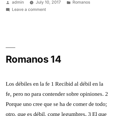
Posted
Posted
admin
July 10, 2017
Romanos
by
on
in
Leave a comment
Romanos
13
Romanos 14
Los débiles en la fe 1 Recibid al débil en la
fe, pero no para contender sobre opiniones. 2
Porque uno cree que se ha de comer de todo;
otro, que es débil, come legumbres. 3 El que