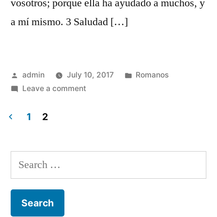
vosotros; porque ella ha ayudado a muchos, y
a mí mismo. 3 Saludad […]
Posted
Posted
admin
July 10, 2017
Romanos
by
on
in
Leave a comment
Romanos
16
1
2
Posts
navigation
Search
for: