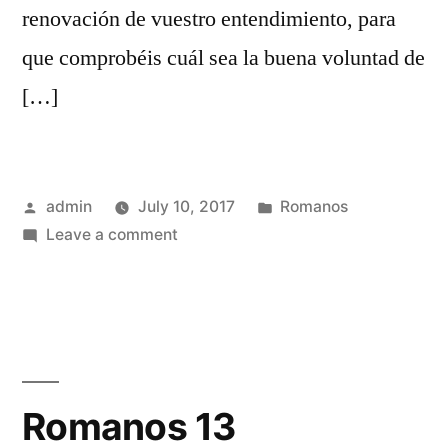
renovación de vuestro entendimiento, para
que comprobéis cuál sea la buena voluntad de
[…]
Posted
Posted
admin
July 10, 2017
Romanos
by
on
in
Leave a comment
Romanos
12
Romanos 13