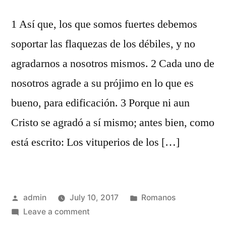
1 Así que, los que somos fuertes debemos
soportar las flaquezas de los débiles, y no
agradarnos a nosotros mismos. 2 Cada uno de
nosotros agrade a su prójimo en lo que es
bueno, para edificación. 3 Porque ni aun
Cristo se agradó a sí mismo; antes bien, como
está escrito: Los vituperios de los […]
Posted
Posted
admin
July 10, 2017
Romanos
by
on
in
Leave a comment
Romanos