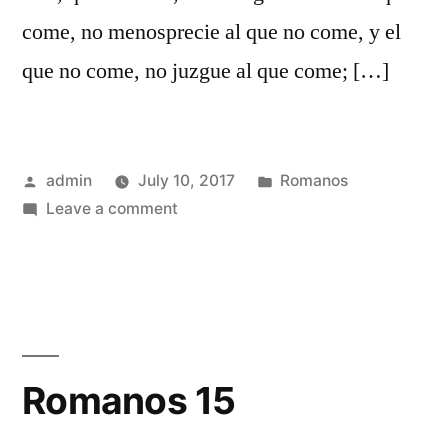
come, no menosprecie al que no come, y el
que no come, no juzgue al que come; […]
Posted
Posted
admin
July 10, 2017
Romanos
by
on
in
Leave a comment
Romanos
14
Romanos 15