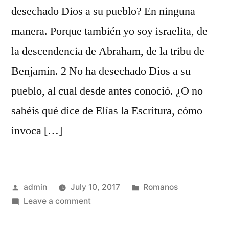
desechado Dios a su pueblo? En ninguna
manera. Porque también yo soy israelita, de
la descendencia de Abraham, de la tribu de
Benjamín. 2 No ha desechado Dios a su
pueblo, al cual desde antes conoció. ¿O no
sabéis qué dice de Elías la Escritura, cómo
invoca […]
Posted
Posted
admin
July 10, 2017
Romanos
by
on
in
Leave a comment
Romanos