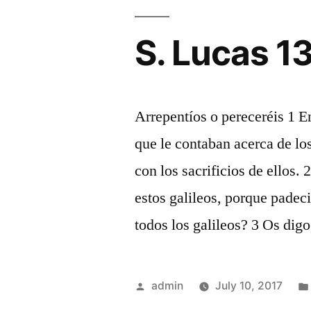
S. Lucas 1
Arrepentíos o pereceréis 1 E
que le contaban acerca de lo
con los sacrificios de ellos.
estos galileos, porque padec
todos los galileos? 3 Os digo
Posted
admin
July 10, 2017
by