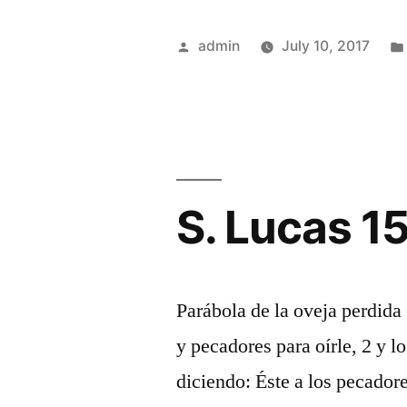
Posted
admin
July 10, 2017
by
S. Lucas 1
Parábola de la oveja perdida
y pecadores para oírle, 2 y l
diciendo: Éste a los pecadore