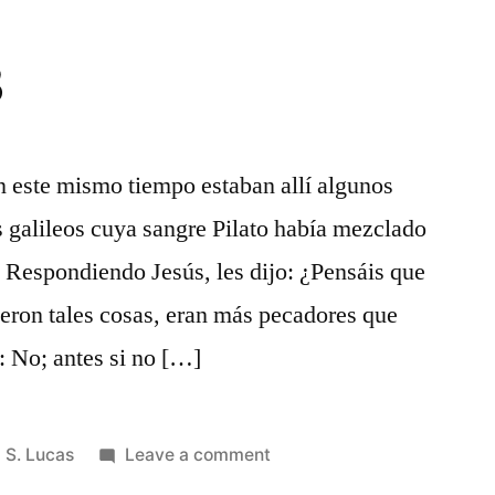
3
n este mismo tiempo estaban allí algunos
s galileos cuya sangre Pilato había mezclado
 2 Respondiendo Jesús, les dijo: ¿Pensáis que
ieron tales cosas, eran más pecadores que
: No; antes si no […]
Posted
on
S. Lucas
Leave a comment
in
S.