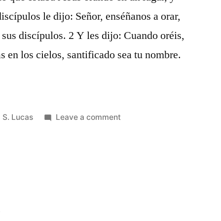
scípulos le dijo: Señor, enséñanos a orar,
us discípulos. 2 Y les dijo: Cuando oréis,
s en los cielos, santificado sea tu nombre.
Posted
on
S. Lucas
Leave a comment
in
S.
Lucas
11
2