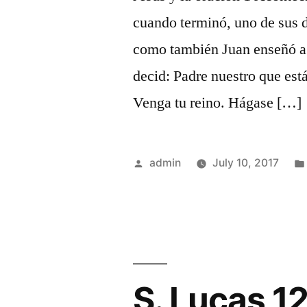
cuando terminó, uno de sus di
como también Juan enseñó a s
decid: Padre nuestro que está
Venga tu reino. Hágase […]
Posted
admin
July 10, 2017
by
S. Lucas 1