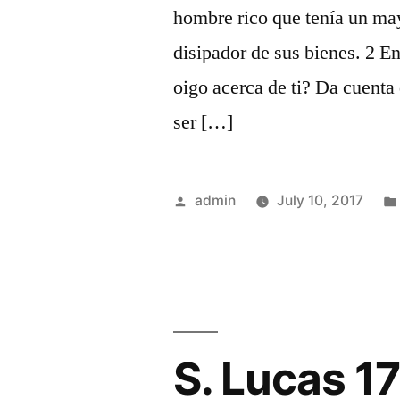
hombre rico que tenía un ma
disipador de sus bienes. 2 En
oigo acerca de ti? Da cuent
ser […]
Posted
admin
July 10, 2017
by
S. Lucas 1