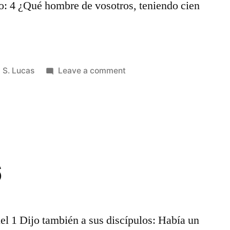
ndo: 4 ¿Qué hombre de vosotros, teniendo cien
Posted
on
S. Lucas
Leave a comment
in
S.
Lucas
15
6
l 1 Dijo también a sus discípulos: Había un