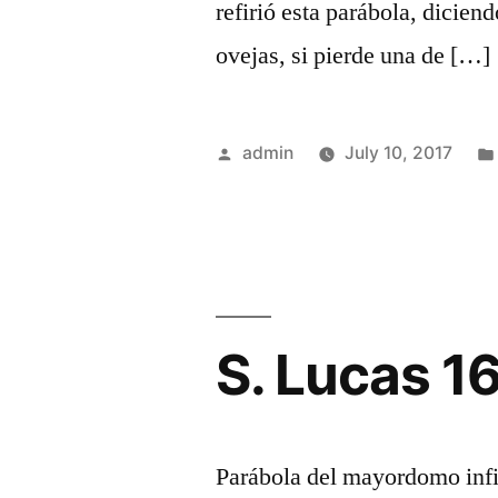
refirió esta parábola, dicie
ovejas, si pierde una de […]
Posted
admin
July 10, 2017
by
S. Lucas 1
Parábola del mayordomo infie