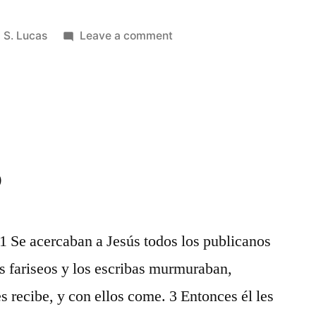
Posted
on
S. Lucas
Leave a comment
in
S.
Lucas
14
5
 1 Se acercaban a Jesús todos los publicanos
os fariseos y los escribas murmuraban,
s recibe, y con ellos come. 3 Entonces él les