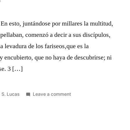
 En esto, juntándose por millares la multitud,
opellaban, comenzó a decir a sus discípulos,
 levadura de los fariseos,que es la
y encubierto, que no haya de descubrirse; ni
se. 3 […]
Posted
on
S. Lucas
Leave a comment
in
S.
Lucas
12