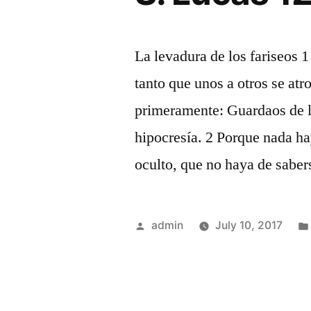
La levadura de los fariseos 1
tanto que unos a otros se atr
primeramente: Guardaos de la
hipocresía. 2 Porque nada ha
oculto, que no haya de saber
Posted
admin
July 10, 2017
by