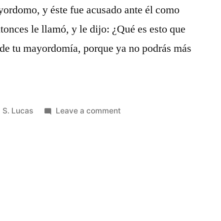
yordomo, y éste fue acusado ante él como
tonces le llamó, y le dijo: ¿Qué es esto que
a de tu mayordomía, porque ya no podrás más
Posted
on
S. Lucas
Leave a comment
in
S.
Lucas
16
7