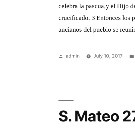
celebra la pascua,y el Hijo 
crucificado. 3 Entonces los p
ancianos del pueblo se reuni
Posted
admin
July 10, 2017
by
S. Mateo 2