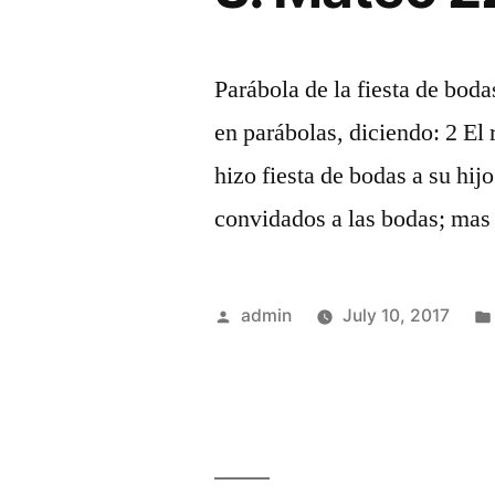
Parábola de la fiesta de bod
en parábolas, diciendo: 2 El 
hizo fiesta de bodas a su hijo
convidados a las bodas; mas 
Posted
admin
July 10, 2017
by