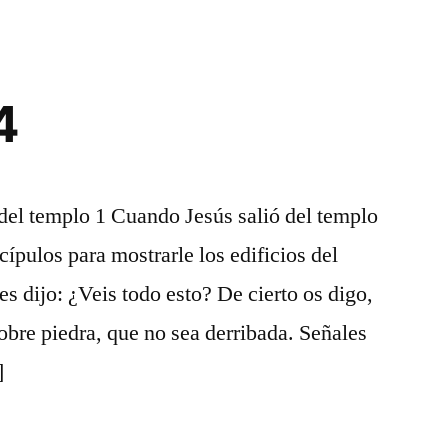
23
4
 del templo 1 Cuando Jesús salió del templo
scípulos para mostrarle los edificios del
s dijo: ¿Veis todo esto? De cierto os digo,
obre piedra, que no sea derribada. Señales
]