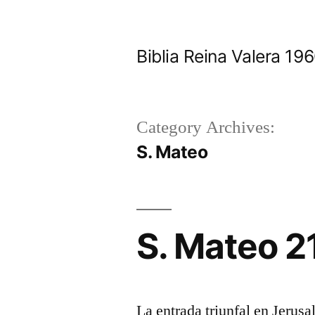
Skip
to
Biblia Reina Valera 1
content
Category Archives:
S. Mateo
S. Mateo 2
La entrada triunfal en Jerus