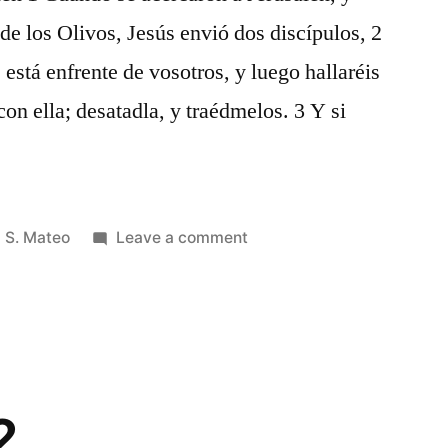
de los Olivos, Jesús envió dos discípulos, 2
 está enfrente de vosotros, y luego hallaréis
con ella; desatadla, y traédmelos. 3 Y si
Posted
on
S. Mateo
Leave a comment
in
S.
Mateo
21
2