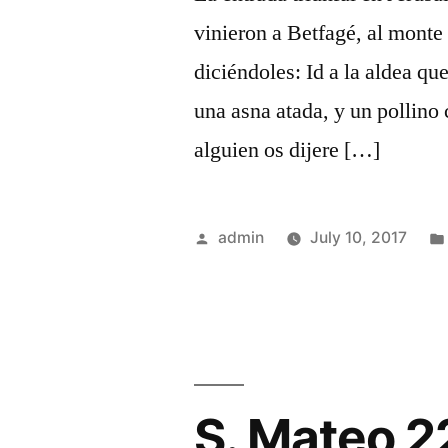
vinieron a Betfagé, al monte 
diciéndoles: Id a la aldea que
una asna atada, y un pollino 
alguien os dijere […]
Posted
admin
July 10, 2017
by
S. Mateo 2