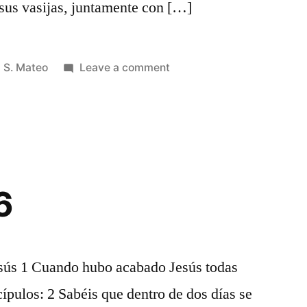
sus vasijas, juntamente con […]
Posted
on
S. Mateo
Leave a comment
in
S.
Mateo
25
6
esús 1 Cuando hubo acabado Jesús todas
scípulos: 2 Sabéis que dentro de dos días se