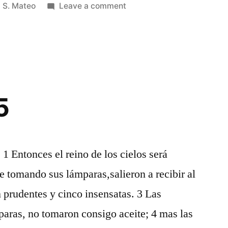
Posted
on
S. Mateo
Leave a comment
in
S.
Mateo
24
5
 1 Entonces el reino de los cielos será
e tomando sus lámparas,salieron a recibir al
n prudentes y cinco insensatas. 3 Las
aras, no tomaron consigo aceite; 4 mas las