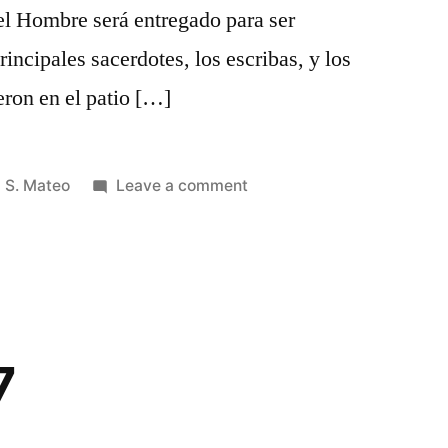
del Hombre será entregado para ser
rincipales sacerdotes, los escribas, y los
eron en el patio […]
Posted
on
S. Mateo
Leave a comment
in
S.
Mateo
26
7