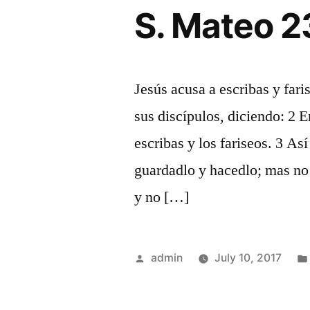
S. Mateo 2
Jesús acusa a escribas y fari
sus discípulos, diciendo: 2 E
escribas y los fariseos. 3 As
guardadlo y hacedlo; mas no
y no […]
Posted
admin
July 10, 2017
by