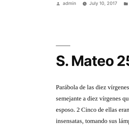
Posted
admin
July 10, 2017
by
S. Mateo 2
Parábola de las diez vírgenes
semejante a diez vírgenes qu
esposo. 2 Cinco de ellas era
insensatas, tomando sus lámp