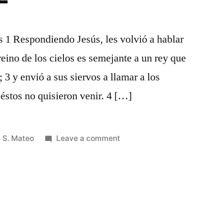
as 1 Respondiendo Jesús, les volvió a hablar
reino de los cielos es semejante a un rey que
; 3 y envió a sus siervos a llamar a los
éstos no quisieron venir. 4 […]
Posted
on
S. Mateo
Leave a comment
in
S.
Mateo
22