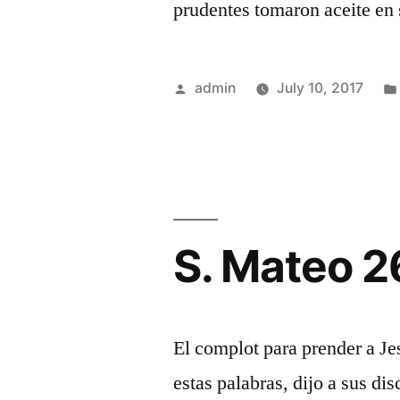
prudentes tomaron aceite en 
Posted
admin
July 10, 2017
by
S. Mateo 2
El complot para prender a J
estas palabras, dijo a sus di