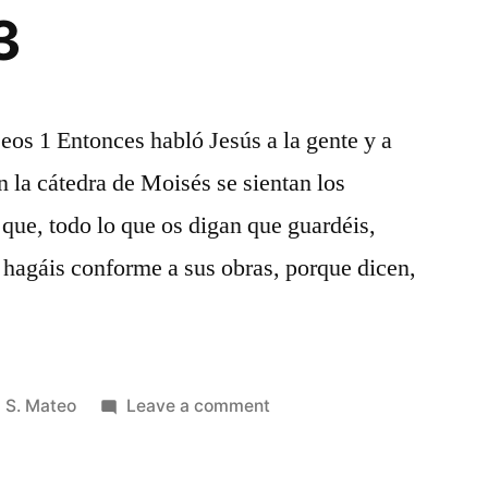
3
seos 1 Entonces habló Jesús a la gente y a
n la cátedra de Moisés se sientan los
í que, todo lo que os digan que guardéis,
 hagáis conforme a sus obras, porque dicen,
Posted
on
S. Mateo
Leave a comment
in
S.
Mateo