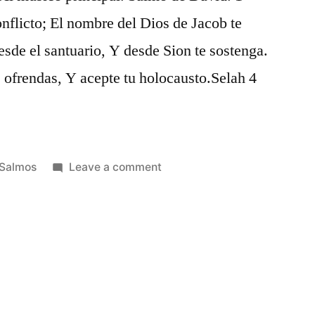
onflicto; El nombre del Dios de Jacob te
esde el santuario, Y desde Sion te sostenga.
 ofrendas, Y acepte tu holocausto.Selah 4
Posted
on
Salmos
Leave a comment
in
Salmos
20