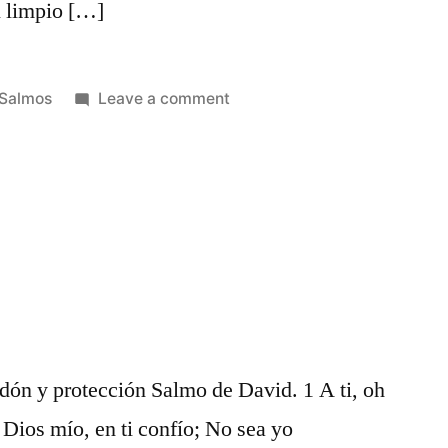
l limpio […]
Posted
on
Salmos
Leave a comment
in
Salmos
24
dón y protección Salmo de David. 1 A ti, oh
 Dios mío, en ti confío; No sea yo