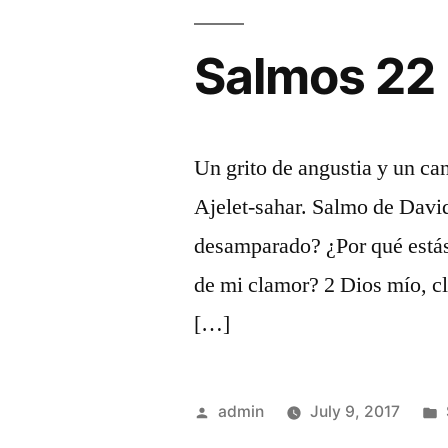
Salmos 22
Un grito de angustia y un ca
Ajelet-sahar. Salmo de Davi
desamparado? ¿Por qué estás 
de mi clamor? 2 Dios mío, c
[…]
Posted
admin
July 9, 2017
by