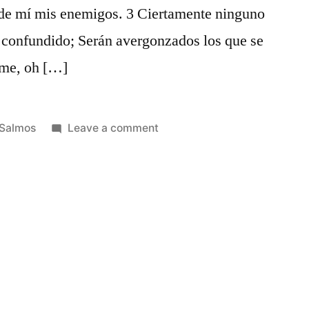
de mí mis enemigos. 3 Ciertamente ninguno
á confundido; Serán avergonzados los que se
ame, oh […]
Posted
on
Salmos
Leave a comment
in
Salmos
25