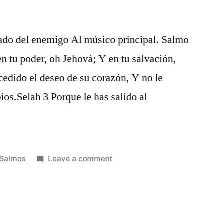
rado del enemigo Al músico principal. Salmo
en tu poder, oh Jehová; Y en tu salvación,
edido el deseo de su corazón, Y no le
bios.Selah 3 Porque le has salido al
Posted
on
Salmos
Leave a comment
in
Salmos
21