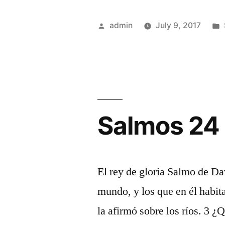
Posted
admin
July 9, 2017
by
Salmos 24
El rey de gloria Salmo de Dav
mundo, y los que en él habit
la afirmó sobre los ríos. 3 