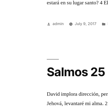
estará en su lugar santo? 4 E
Posted
admin
July 9, 2017
by
Salmos 25
David implora dirección, per
Jehová, levantaré mi alma. 2