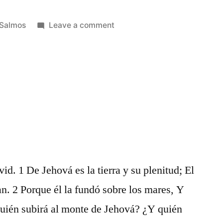
Posted
on
Salmos
Leave a comment
in
Salmos
23
id. 1 De Jehová es la tierra y su plenitud; El
an. 2 Porque él la fundó sobre los mares, Y
¿Quién subirá al monte de Jehová? ¿Y quién