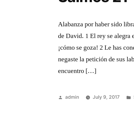
Alabanza por haber sido lib
de David. 1 El rey se alegra 
¡cómo se goza! 2 Le has conc
negaste la petición de sus la
encuentro […]
Posted
admin
July 9, 2017
by