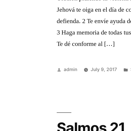
Jehová te oiga en el día de c
defienda. 2 Te envíe ayuda d
3 Haga memoria de todas tus
Te dé conforme al […]
Posted
admin
July 9, 2017
by
Salmos 21