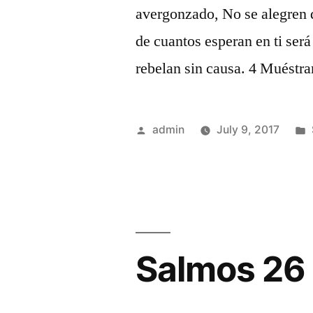
avergonzado, No se alegren 
de cuantos esperan en ti ser
rebelan sin causa. 4 Muéstr
Posted
admin
July 9, 2017
by
Salmos 26