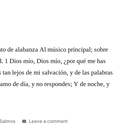
nto de alabanza Al músico principal; sobre
d. 1 Dios mío, Dios mío, ¿por qué me has
tan lejos de mi salvación, y de las palabras
lamo de día, y no respondes; Y de noche, y
Posted
on
Salmos
Leave a comment
in
Salmos