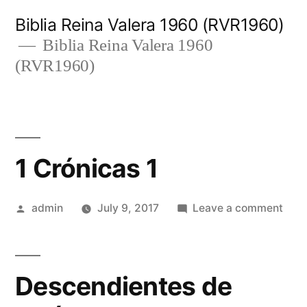
Skip
Biblia Reina Valera 1960 (RVR1960)
to
Biblia Reina Valera 1960
(RVR1960)
content
1 Crónicas 1
Posted
on
admin
July 9, 2017
Leave a comment
by
1
Crón
1
Descendientes de