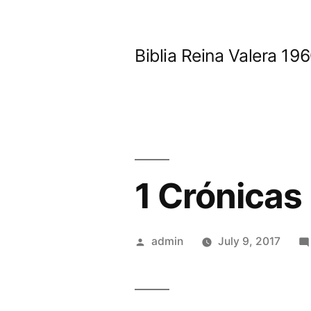
Skip
to
Biblia Reina Valera 1
content
1 Crónicas
Posted
admin
July 9, 2017
by