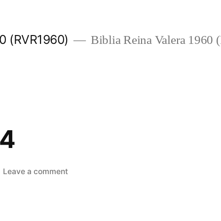
960 (RVR1960)
Biblia Reina Valera 1960
 4
on
Leave a comment
1
Crónicas
4