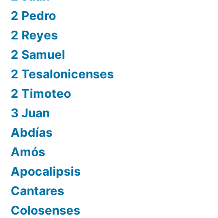
2 Pedro
2 Reyes
2 Samuel
2 Tesalonicenses
2 Timoteo
3 Juan
Abdías
Amós
Apocalipsis
Cantares
Colosenses