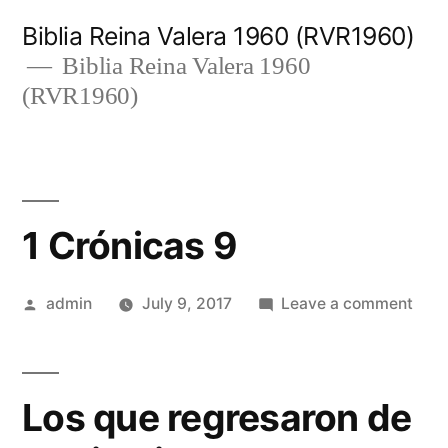
Skip
Biblia Reina Valera 1960 (RVR1960)
to
Biblia Reina Valera 1960
(RVR1960)
content
1 Crónicas 9
Posted
on
admin
July 9, 2017
Leave a comment
by
1
Crón
9
Los que regresaron de