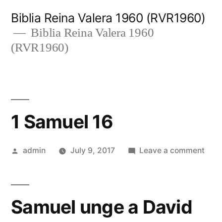
Skip
Biblia Reina Valera 1960 (RVR1960)
to
Biblia Reina Valera 1960
(RVR1960)
content
1 Samuel 16
Posted
on
admin
July 9, 2017
Leave a comment
by
1
Sam
16
Samuel unge a David