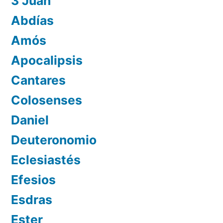
3 Juan
Abdías
Amós
Apocalipsis
Cantares
Colosenses
Daniel
Deuteronomio
Eclesiastés
Efesios
Esdras
Ester