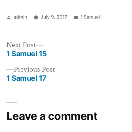
Posted
Posted
admin
July 9, 2017
1 Samuel
by
in
Next
Next Post
post:
1 Samuel 15
Post
Previous
Previous Post
navigation
post:
1 Samuel 17
Leave a comment